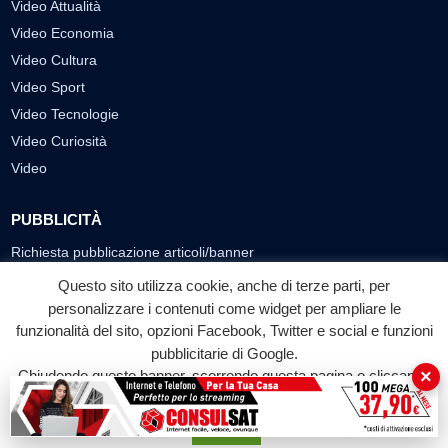
Video Attualità
Video Economia
Video Cultura
Video Sport
Video Tecnologie
Video Curiosità
Video
PUBBLICITÀ
Richiesta pubblicazione articoli/banner
Questo sito utilizza cookie, anche di terze parti, per
SEGUICI SUI SOCIAL
personalizzare i contenuti come widget per ampliare le
f
◎
▶
funzionalità del sito, opzioni Facebook, Twitter e social e funzioni
pubblicitarie di Google.
Facebook
Instagram
YouTube
×
Chiudendo questo banner, scorrendo questa pagina o cliccando
su qualunque suo elemento acconsenti all'uso dei cookie.
© 2026 LABTV - Tutti i diritti riservati
Accetta