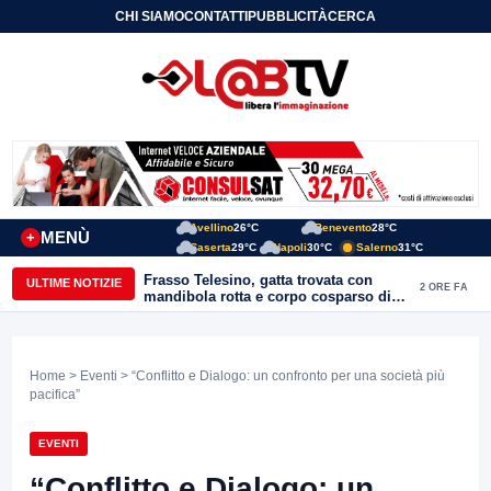
CHI SIAMO
CONTATTI
PUBBLICITÀ
CERCA
Avellino
26°C
Benevento
28°C
MENÙ
+
Caserta
29°C
Napoli
30°C
Salerno
31°C
Frasso Telesino, gatta trovata con
ULTIME NOTIZIE
2 ORE FA
mandibola rotta e corpo cosparso di
colla: “Atto di inaudita crudeltà”
Home
>
Eventi
> “Conflitto e Dialogo: un confronto per una società più
pacifica”
EVENTI
“Conflitto e Dialogo: un