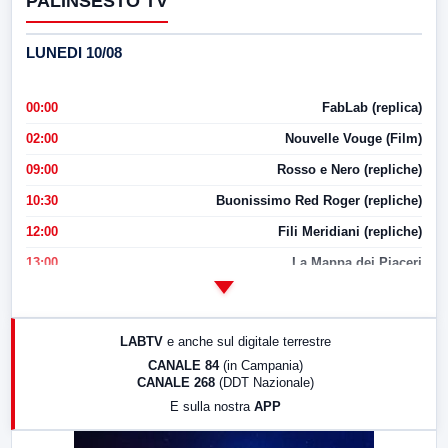
PALINSESTO TV
LUNEDI 10/08
00:00
FabLab (replica)
02:00
Nouvelle Vouge (Film)
09:00
Rosso e Nero (repliche)
10:30
Buonissimo Red Roger (repliche)
12:00
Fili Meridiani (repliche)
13:00
La Mappa dei Piaceri
14:00
LabNews
17:00
LabNews (replica)
LABTV
e anche sul digitale terrestre
18:30
Di Faccia e di Profilo (repliche)
CANALE 84
(in Campania)
CANALE 268
(DDT Nazionale)
19:30
LabNews (Diretta)
E sulla nostra
APP
21:00
Free Sport