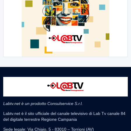
Labtv.net è un prodotto Consulservice S.r.l.
Labtv.net è il sito ufficiale del canale televisivo di Lab Tv canale 84
del digitale terrestre Regione Campania
Sede legale: Via Chiaio, 5 - 83010 – Torrioni (AV)