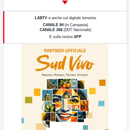
14:00
LabNews
17:00
LabNews (replica)
LABTV
e anche sul digitale terrestre
18:30
Di Faccia e di Profilo (repliche)
CANALE 84
(in Campania)
CANALE 268
(DDT Nazionale)
19:30
LabNews (Diretta)
E sulla nostra
APP
21:00
Free Sport
23:00
LabNews (replica)