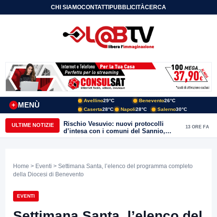
CHI SIAMO
CONTATTI
PUBBLICITÀ
CERCA
Avellino
29°C
Benevento
26°C
MENÙ
+
Caserta
28°C
Napoli
28°C
Salerno
30°C
Rischio Vesuvio: nuovi protocolli
ULTIME NOTIZIE
13 ORE FA
d’intesa con i comuni del Sannio,
firmato il protocollo con Arpaise
Home
>
Eventi
> Settimana Santa, l’elenco del programma completo
della Diocesi di Benevento
EVENTI
Settimana Santa, l’elenco del