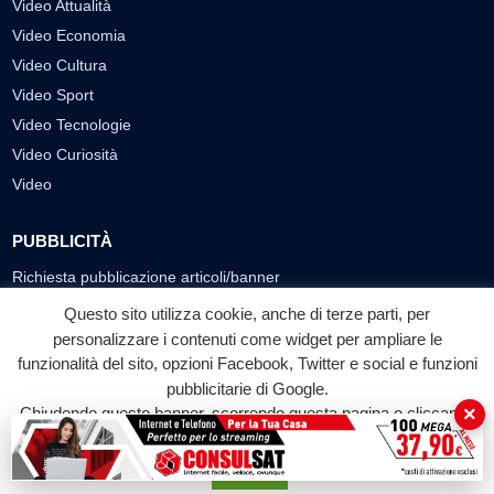
Video Attualità
Video Economia
Video Cultura
Video Sport
Video Tecnologie
Video Curiosità
Video
PUBBLICITÀ
Richiesta pubblicazione articoli/banner
Questo sito utilizza cookie, anche di terze parti, per
SEGUICI SUI SOCIAL
personalizzare i contenuti come widget per ampliare le
funzionalità del sito, opzioni Facebook, Twitter e social e funzioni
f
◎
▶
pubblicitarie di Google.
Facebook
Instagram
YouTube
×
Chiudendo questo banner, scorrendo questa pagina o cliccando
su qualunque suo elemento acconsenti all'uso dei cookie.
© 2026 LABTV - Tutti i diritti riservati
Accetta