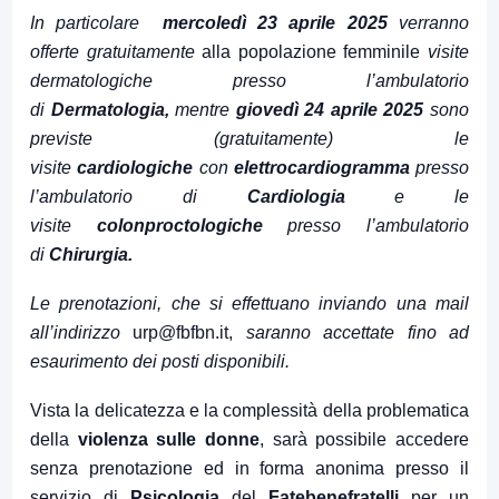
In particolare
mercoledì 23 aprile 2025
verranno
offerte gratuitamente
alla popolazione femminile
visite
dermatologiche presso l’ambulatorio
di
Dermatologia,
mentre
giovedì 24 aprile 2025
sono
previste (gratuitamente) le
visite
cardiologiche
con
elettrocardiogramma
presso
l’ambulatorio di
Cardiologia
e le
visite
colonproctologiche
presso l’ambulatorio
di
Chirurgia.
Le prenotazioni, che si effettuano inviando una mail
all’indirizzo
urp@fbfbn.it
,
saranno accettate fino ad
esaurimento dei posti disponibili.
Vista la delicatezza e la complessità della problematica
della
violenza sulle donne
, sarà possibile accedere
senza prenotazione ed in forma anonima presso il
servizio di
Psicologia
del
Fatebenefratelli
per un