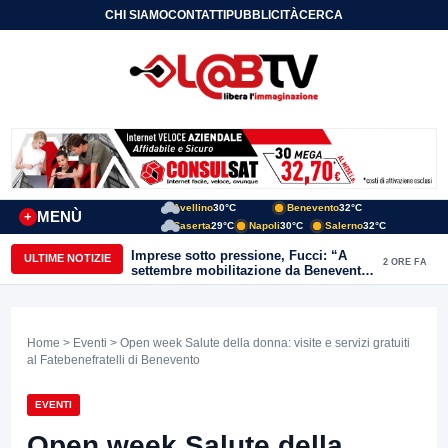
CHI SIAMO
CONTATTI
PUBBLICITÀ
CERCA
Avellino
30°C
Benevento
32°C
MENÙ
+
Caserta
29°C
Napoli
30°C
Salerno
32°C
Imprese sotto pressione, Fucci: “A
ULTIME NOTIZIE
2 ORE FA
settembre mobilitazione da Benevento
e Avellino”
Home
>
Eventi
> Open week Salute della donna: visite e servizi gratuiti
al Fatebenefratelli di Benevento
EVENTI
Open week Salute della