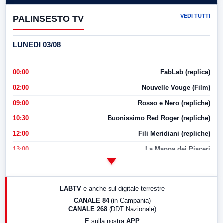
VEDI TUTTI
PALINSESTO TV
LUNEDI 03/08
00:00
FabLab (replica)
02:00
Nouvelle Vouge (Film)
09:00
Rosso e Nero (repliche)
10:30
Buonissimo Red Roger (repliche)
12:00
Fili Meridiani (repliche)
13:00
La Mappa dei Piaceri
14:00
LabNews
17:00
LabNews (replica)
LABTV
e anche sul digitale terrestre
18:30
Di Faccia e di Profilo (repliche)
CANALE 84
(in Campania)
CANALE 268
(DDT Nazionale)
19:30
LabNews (Diretta)
E sulla nostra
APP