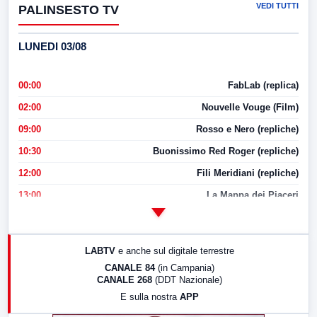
VEDI TUTTI
PALINSESTO TV
LUNEDI 03/08
00:00
FabLab (replica)
02:00
Nouvelle Vouge (Film)
09:00
Rosso e Nero (repliche)
10:30
Buonissimo Red Roger (repliche)
12:00
Fili Meridiani (repliche)
13:00
La Mappa dei Piaceri
14:00
LabNews
17:00
LabNews (replica)
LABTV
e anche sul digitale terrestre
18:30
Di Faccia e di Profilo (repliche)
CANALE 84
(in Campania)
CANALE 268
(DDT Nazionale)
19:30
LabNews (Diretta)
E sulla nostra
APP
21:00
Free Sport