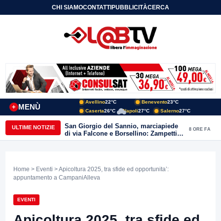
CHI SIAMO
CONTATTI
PUBBLICITÀ
CERCA
Avellino
22°C
Benevento
23°C
MENÙ
+
Caserta
26°C
Napoli
27°C
Salerno
27°C
San Giorgio del Sannio, marciapiede
ULTIME NOTIZIE
8 ORE FA
di via Falcone e Borsellino: Zampetti e
Lombardi replicano alle polemiche
Home
>
Eventi
> Apicoltura 2025, tra sfide ed opportunita’:
appuntamento a CampaniAlleva
EVENTI
Apicoltura 2025, tra sfide ed