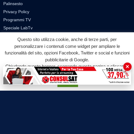
Palinsesto
Privacy Policy
Programmi TV
Speciale LabTv
Doppio Taglio
Questo sito utilizza cookie, anche di terze parti, per
Free sport
personalizzare i contenuti come widget per ampliare le
L’Orlando Curioso
funzionalità del sito, opzioni Facebook, Twitter e social e funzioni
pubblicitarie di Google.
La Bottega di Filosofia
×
Chiudendo questo banner, scorrendo questa pagina o cliccando
Labnews
su qualunque suo elemento acconsenti all'uso dei cookie.
Le Voci del Parco
Accetta
Parliamo di…
Ricomincio da me
SEZIONI
Cronaca
Politica
Attualità