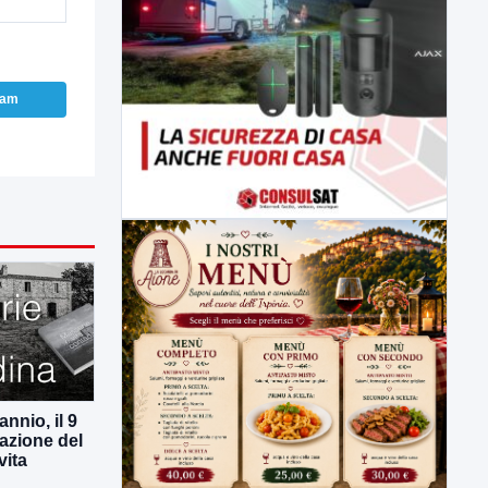
ram
nnio, il 9
azione del
vita