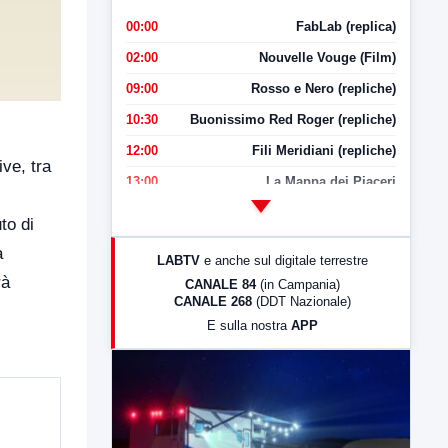
00:00
FabLab (replica)
02:00
Nouvelle Vouge (Film)
09:00
Rosso e Nero (repliche)
10:30
Buonissimo Red Roger (repliche)
12:00
Fili Meridiani (repliche)
ve, tra
13:00
La Mappa dei Piaceri
14:00
LabNews
to di
17:00
LabNews (replica)
a
LABTV
e anche sul digitale terrestre
18:30
Di Faccia e di Profilo (repliche)
rà
CANALE 84
(in Campania)
CANALE 268
(DDT Nazionale)
19:30
LabNews (Diretta)
E sulla nostra
APP
21:00
Free Sport
23:00
LabNews (replica)