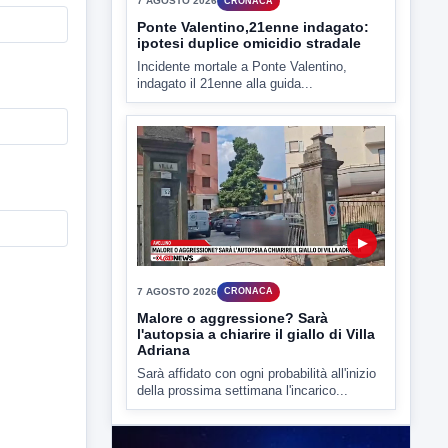
▶
7 AGOSTO 2026
CRONACA
Ponte Valentino,21enne indagato:
ipotesi duplice omicidio stradale
Incidente mortale a Ponte Valentino,
indagato il 21enne alla guida...
▶
7 AGOSTO 2026
CRONACA