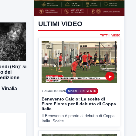
ndi (Bn): si
ULTIMI VIDEO
o dei
 edizione
TUTTI I VIDEO
Vinalia
▶