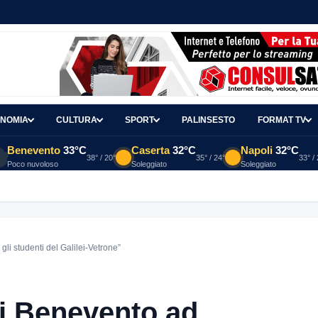
NOMIA
CULTURA
SPORT
PALINSESTO
FORMAT TV
Benevento
33°C
Caserta
32°C
Napoli
32°C
38° / 20°
35° / 24°
33° /
Poco nuvoloso
Soleggiato
Soleggiato
gli studenti del Galilei-Vetrone”
di Benevento ad