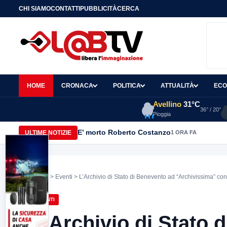
CHI SIAMO
CONTATTI
PUBBLICITÀ
CERCA
HOME
CRONACA
POLITICA
ATTUALITÀ
ECO
Avellino
31°C
36° / 20°
Pioggia
E’ morto Roberto Costanzo
ULTIME NOTIZIE
1 ORA FA
Home
>
Eventi
> L’Archivio di Stato di Benevento ad “Archivissima” con 
EVENTI
L’Archivio di Stato 