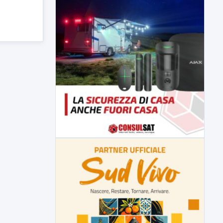
Malore o aggressione? Sarà
l'autopsia a chiarire il giallo di Villa
Adriana
Sarà affidato con ogni probabilità all'inizio
della prossima settimana l'incarico...