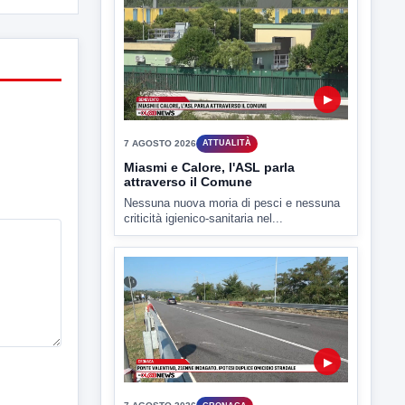
7 AGOSTO 2026
SPORT BENEVENTO
Benevento Calcio: Le scelte di
Floro Flores per il debutto di Coppa
Italia
Il Benevento è pronto al debutto di Coppa
Italia. Scelte...
▶
7 AGOSTO 2026
ATTUALITÀ
Miasmi e Calore, l'ASL parla
attraverso il Comune
Nessuna nuova moria di pesci e nessuna
criticità igienico-sanitaria nel...