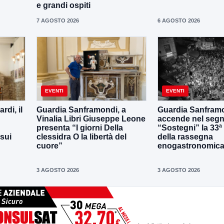
e grandi ospiti
7 AGOSTO 2026
6 AGOSTO 2026
EVENTI
EVENTI
di, il
Guardia Sanframondi, a
Guardia Sanframo
Vinalia Libri Giuseppe Leone
accende nel segn
presenta “I giorni Della
“Sostegni” la 33ª
 sui
clessidra O la libertà del
della rassegna
cuore”
enogastronomica 
3 AGOSTO 2026
3 AGOSTO 2026