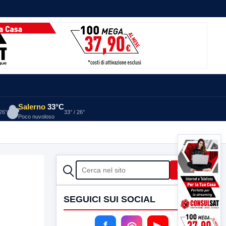
Salerno
33°C
 26°
33° / 26°
Poco nuvoloso
CERCA
Cerca
SEGUICI SUI SOCIAL
f
◎
▶