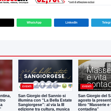
WhatsApp
LinkedIn
Teleg
EVENTI
EVENTI
ntina,
San Giorgio del Sannio si
San Giorgio del Sa
tro
illumina con “La Bella Estate
agosto la present
La
Sangiorgese”: al via la III
libro “Masserie e 
”
edizione tra cultura, musica
contadina”