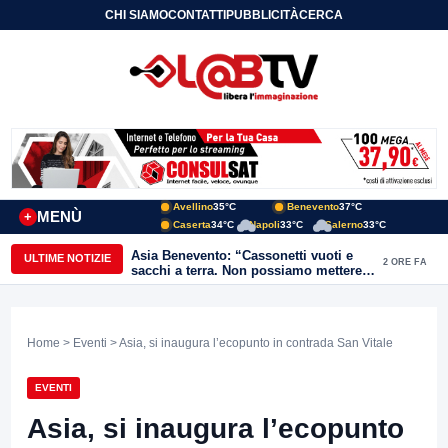
CHI SIAMO
CONTATTI
PUBBLICITÀ
CERCA
Avellino
35°C
Benevento
37°C
MENÙ
+
Caserta
34°C
Napoli
33°C
Salerno
33°C
Asia Benevento: “Cassonetti vuoti e
ULTIME NOTIZIE
2 ORE FA
sacchi a terra. Non possiamo mettere
una toppa alla mancanza di rispetto”
Home
>
Eventi
> Asia, si inaugura l’ecopunto in contrada San Vitale
EVENTI
Asia, si inaugura l’ecopunto