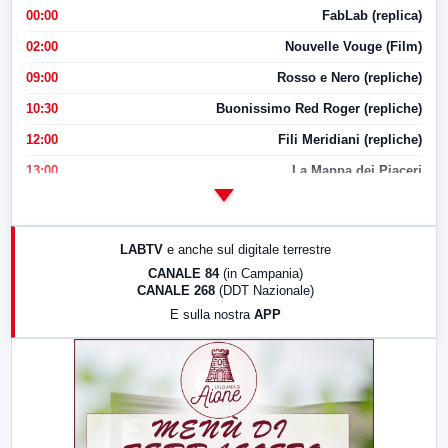
00:00
FabLab (replica)
02:00
Nouvelle Vouge (Film)
09:00
Rosso e Nero (repliche)
10:30
Buonissimo Red Roger (repliche)
12:00
Fili Meridiani (repliche)
13:00
La Mappa dei Piaceri
14:00
LabNews
17:00
LabNews (replica)
LABTV
e anche sul digitale terrestre
18:30
Di Faccia e di Profilo (repliche)
CANALE 84
(in Campania)
CANALE 268
(DDT Nazionale)
19:30
LabNews (Diretta)
E sulla nostra
APP
21:00
Free Sport
23:00
LabNews (replica)