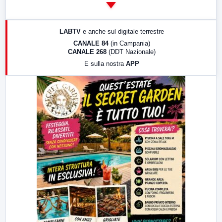
14:00
LabNews
17:00
LabNews (replica)
LABTV
e anche sul digitale terrestre
18:30
Di Faccia e di Profilo (repliche)
CANALE 84
(in Campania)
CANALE 268
(DDT Nazionale)
19:30
LabNews (Diretta)
E sulla nostra
APP
21:00
Free Sport
23:00
LabNews (replica)