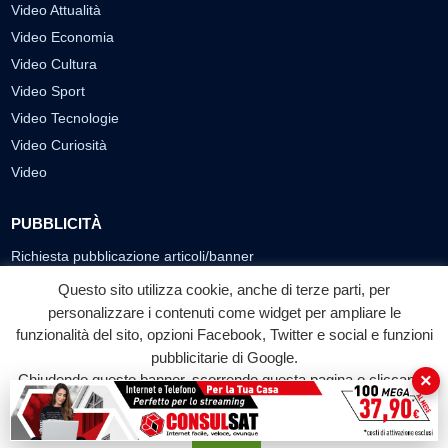
Video Attualità
Video Economia
Video Cultura
Video Sport
Video Tecnologie
Video Curiosità
Video
PUBBLICITÀ
Richiesta pubblicazione articoli/banner
Questo sito utilizza cookie, anche di terze parti, per
SEGUICI SUI SOCIAL
personalizzare i contenuti come widget per ampliare le
funzionalità del sito, opzioni Facebook, Twitter e social e funzioni
f
◎
▶
pubblicitarie di Google.
Facebook
Instagram
YouTube
×
Chiudendo questo banner, scorrendo questa pagina o cliccando
su qualunque suo elemento acconsenti all'uso dei cookie.
© 2026 LABTV - Tutti i diritti riservati
Accetta