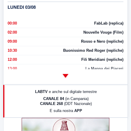
LUNEDI 03/08
00:00
FabLab (replica)
02:00
Nouvelle Vouge (Film)
09:00
Rosso e Nero (repliche)
10:30
Buonissimo Red Roger (repliche)
12:00
Fili Meridiani (repliche)
13:00
La Mappa dei Piaceri
14:00
LabNews
17:00
LabNews (replica)
LABTV
e anche sul digitale terrestre
18:30
Di Faccia e di Profilo (repliche)
CANALE 84
(in Campania)
CANALE 268
(DDT Nazionale)
19:30
LabNews (Diretta)
E sulla nostra
APP
21:00
Free Sport
23:00
LabNews (replica)