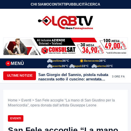
CHI SIAMO
CONTATTI
PUBBLICITÀ
CERCA
Avellino
36°C
Benevento
38°C
MENÙ
+
Caserta
36°C
Napoli
33°C
Salerno
33°C
San Giorgio del Sannio, pistola rubata
ULTIME NOTIZIE
3 ORE FA
nascosta sotto il cuscino: arrestata
51enne
Home
>
Eventi
> San Fele accoglie “La mano di San Giustino per la
Misericordia”, opera donata dall’artista Giuseppe Leone
EVENTI
San Fele accoglie “La mano