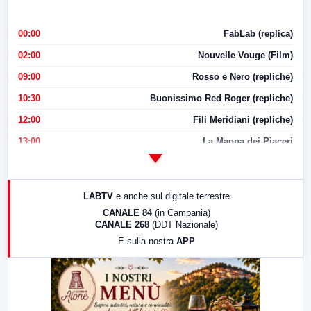
00:00
FabLab (replica)
02:00
Nouvelle Vouge (Film)
09:00
Rosso e Nero (repliche)
10:30
Buonissimo Red Roger (repliche)
12:00
Fili Meridiani (repliche)
13:00
La Mappa dei Piaceri
14:00
LabNews
17:00
LabNews (replica)
LABTV
e anche sul digitale terrestre
18:30
Di Faccia e di Profilo (repliche)
CANALE 84
(in Campania)
CANALE 268
(DDT Nazionale)
19:30
LabNews (Diretta)
E sulla nostra
APP
21:00
Free Sport
23:00
LabNews (replica)