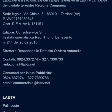
Labtv.net è il sito ufficiale del canale televisivo di Lab Tv canale 84
del digitale terrestre Regione Campania
Sede legale: Via Chiaio, 5 - 83010 – Torrioni (AV)
P.IVA 02757950643
Oscr. R.E.A. AV N.181151
Editore: Consulservice S.r.l.
Testata giornalistica Reg. Trib. di Benevento
n. 244 del 26.02.2015
Direttore Responsabile Dott.ssa Oliviero Antonella
Contatti: 0824.337274 – 327.7390733
redazione@labtv.net
Contattaci per la tua Pubblicità:
0824.337274 – 327.7390733
email:
commerciale@labtv.net
LABTV
Palinsesto