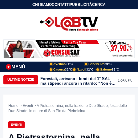
CHI SIAMO
CONTATTI
PUBBLICITÀ
CERCA
Avellino
31°C
Benevento
29°C
MENÙ
+
Caserta
32°C
Napoli
32°C
Salerno
32°C
Forestali, arrivano i fondi del 1° SAL
ULTIME NOTIZIE
1 ORA FA
ma stipendi ancora in ritardo: “Non è
più sostenibile”
Home
>
Eventi
> A Pietrastornina, nella frazione Due Strade, festa delle
Due Strade, in onore di San Pio da Pietrelcina
EVENTI
A Pietrastornina, nella