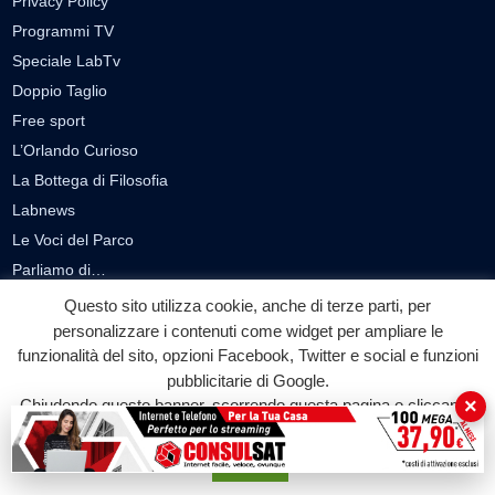
Privacy Policy
Programmi TV
Speciale LabTv
Doppio Taglio
Free sport
L’Orlando Curioso
La Bottega di Filosofia
Labnews
Le Voci del Parco
Parliamo di…
Ricomincio da me
Questo sito utilizza cookie, anche di terze parti, per
personalizzare i contenuti come widget per ampliare le
funzionalità del sito, opzioni Facebook, Twitter e social e funzioni
SEZIONI
pubblicitarie di Google.
Cronaca
×
Chiudendo questo banner, scorrendo questa pagina o cliccando
Politica
su qualunque suo elemento acconsenti all'uso dei cookie.
Attualità
Accetta
Cultura