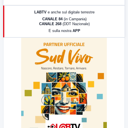
17:00
LabNews (replica)
LABTV
e anche sul digitale terrestre
18:30
Di Faccia e di Profilo (repliche)
CANALE 84
(in Campania)
CANALE 268
(DDT Nazionale)
19:30
LabNews (Diretta)
E sulla nostra
APP
21:00
Free Sport
23:00
LabNews (replica)