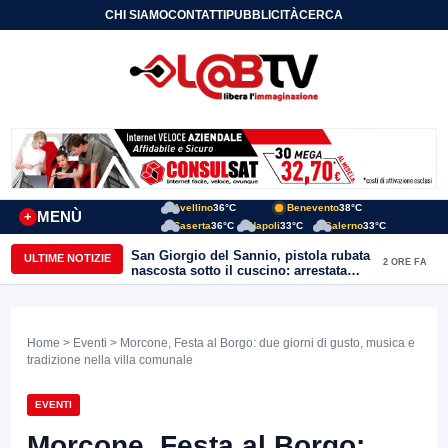
CHI SIAMO
CONTATTI
PUBBLICITÀ
CERCA
Avellino
36°C
Benevento
38°C
MENÙ
+
Caserta
36°C
Napoli
33°C
Salerno
33°C
San Giorgio del Sannio, pistola rubata
ULTIME NOTIZIE
2 ORE FA
nascosta sotto il cuscino: arrestata
51enne
Home
>
Eventi
> Morcone, Festa al Borgo: due giorni di gusto, musica e
tradizione nella villa comunale
EVENTI
Morcone, Festa al Borgo: