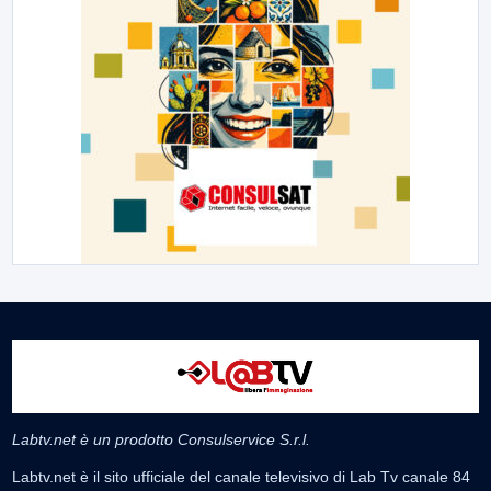
Labtv.net è un prodotto Consulservice S.r.l.
Labtv.net è il sito ufficiale del canale televisivo di Lab Tv canale 84