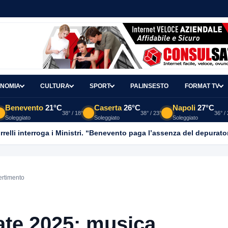
NOMIA
CULTURA
SPORT
PALINSESTO
FORMAT TV
Benevento
21°C
Caserta
26°C
Napoli
27°C
38° / 18°
38° / 23°
36° /
Soleggiato
Soleggiato
Soleggiato
relli interroga i Ministri. “Benevento paga l’assenza del depurato
ertimento
ate 2025: musica,