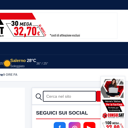
Salerno
28°C
 25°
36° / 25°
Soleggiato
re
9 ORE FA
CERCA
Cerca
SEGUICI SUI SOCIAL
f
◎
▶