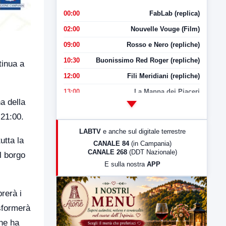
00:00
FabLab (replica)
02:00
Nouvelle Vouge (Film)
09:00
Rosso e Nero (repliche)
10:30
Buonissimo Red Roger (repliche)
tinua a
12:00
Fili Meridiani (repliche)
13:00
La Mappa dei Piaceri
a della
14:00
LabNews
 21:00.
17:00
LabNews (replica)
LABTV
e anche sul digitale terrestre
18:30
Di Faccia e di Profilo (repliche)
utta la
CANALE 84
(in Campania)
CANALE 268
(DDT Nazionale)
l borgo
19:30
LabNews (Diretta)
E sulla nostra
APP
21:00
Free Sport
23:00
LabNews (replica)
rerà i
asformerà
che ha