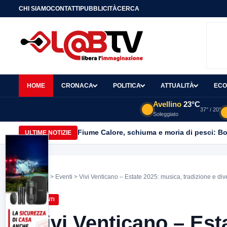
CHI SIAMO
CONTATTI
PUBBLICITÀ
CERCA
HOME
CRONACA
POLITICA
ATTUALITÀ
ECO
Avellino
23°C
37° / 20°
Soleggiato
Fiume Calore, schiuma e moria di pesci: Bor
ULTIME NOTIZIE
Home
>
Eventi
> Vivi Venticano – Estate 2025: musica, tradizione e div
EVENTI
Vivi Venticano – Est