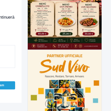
ntinuerà
ram