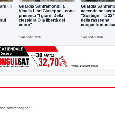
di, il
Guardia Sanframondi, a
Guardia Sanframo
Vinalia Libri Giuseppe Leone
accende nel segn
presenta “I giorni Della
“Sostegni” la 33ª
 sui
clessidra O la libertà del
della rassegna
cuore”
enogastronomica 
3 AGOSTO 2026
3 AGOSTO 2026
sono contrassegnati
*