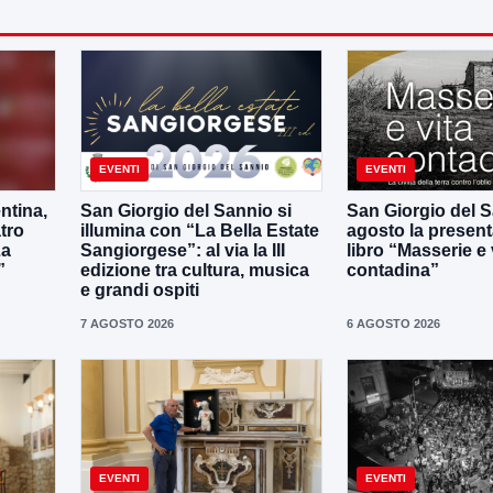
EVENTI
EVENTI
ntina,
San Giorgio del Sannio si
San Giorgio del Sa
tro
illumina con “La Bella Estate
agosto la present
La
Sangiorgese”: al via la III
libro “Masserie e 
”
edizione tra cultura, musica
contadina”
e grandi ospiti
7 AGOSTO 2026
6 AGOSTO 2026
EVENTI
EVENTI