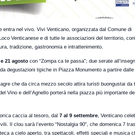
se entra nel vivo. Vivi Venticano, organizzata dal Comune di
oco Venticanese e di tutte le associazioni del territorio, con
ura, tradizione, gastronomia e intrattenimento.
 e 21 agosto
con “Zompa ca te passa”; due serate all’insegn
a degustazioni tipiche in Piazza Monumento a partire dalle
sagre che da circa mezzo secolo attira turisti buongustai da t
el Vino e dell’Agnello porterà nella piazza più importante de
torica caccia al tesoro, dal
7 al 9 settembre
, Venticano celeb
vili. Il clou sarà l’evento “Nostalgia 90”, che domenica 7 tr
eca a cielo aperto, tra spettacoli, effetti speciali e musica 