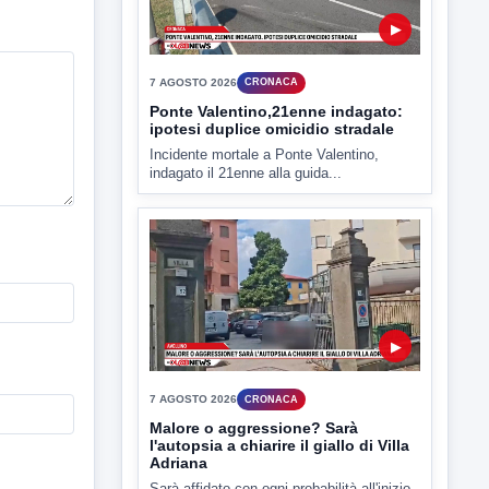
▶
7 AGOSTO 2026
CRONACA
Ponte Valentino,21enne indagato:
ipotesi duplice omicidio stradale
Incidente mortale a Ponte Valentino,
indagato il 21enne alla guida...
▶
7 AGOSTO 2026
CRONACA
Malore o aggressione? Sarà
l'autopsia a chiarire il giallo di Villa
Adriana
Sarà affidato con ogni probabilità all'inizio