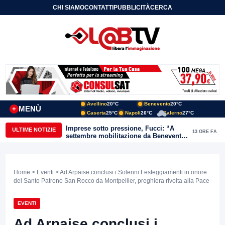
CHI SIAMO
CONTATTI
PUBBLICITÀ
CERCA
Avellino
20°C
Benevento
20°C
MENÙ
+
Caserta
25°C
Napoli
26°C
Salerno
27°C
Imprese sotto pressione, Fucci: “A
ULTIME NOTIZIE
13 ORE FA
settembre mobilitazione da Benevento
e Avellino”
Home
>
Eventi
> Ad Arpaise conclusi i Solenni Festeggiamenti in onore
del Santo Patrono San Rocco da Montpellier, preghiera rivolta alla Pace
EVENTI
Ad Arpaise conclusi i