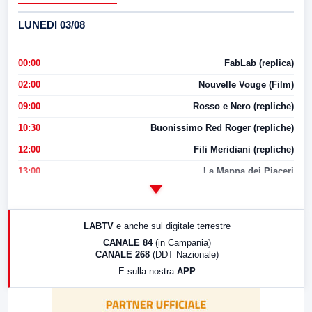
LUNEDI 03/08
00:00
FabLab (replica)
02:00
Nouvelle Vouge (Film)
09:00
Rosso e Nero (repliche)
10:30
Buonissimo Red Roger (repliche)
12:00
Fili Meridiani (repliche)
13:00
La Mappa dei Piaceri
14:00
LabNews
17:00
LabNews (replica)
LABTV
e anche sul digitale terrestre
18:30
Di Faccia e di Profilo (repliche)
CANALE 84
(in Campania)
CANALE 268
(DDT Nazionale)
19:30
LabNews (Diretta)
E sulla nostra
APP
21:00
Free Sport
23:00
LabNews (replica)