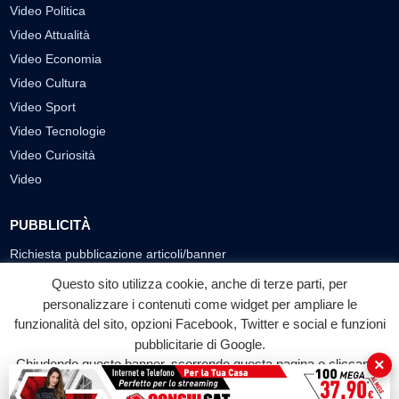
Video Politica
Video Attualità
Video Economia
Video Cultura
Video Sport
Video Tecnologie
Video Curiosità
Video
PUBBLICITÀ
Richiesta pubblicazione articoli/banner
Questo sito utilizza cookie, anche di terze parti, per
SEGUICI SUI SOCIAL
personalizzare i contenuti come widget per ampliare le
funzionalità del sito, opzioni Facebook, Twitter e social e funzioni
f
◎
▶
pubblicitarie di Google.
Facebook
Instagram
YouTube
×
Chiudendo questo banner, scorrendo questa pagina o cliccando
su qualunque suo elemento acconsenti all'uso dei cookie.