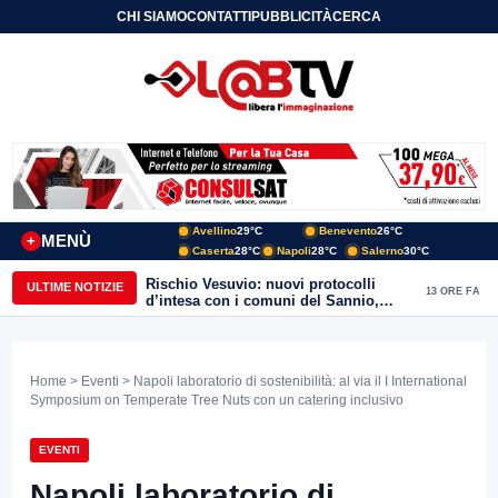
CHI SIAMO
CONTATTI
PUBBLICITÀ
CERCA
Avellino
29°C
Benevento
26°C
MENÙ
+
Caserta
28°C
Napoli
28°C
Salerno
30°C
Rischio Vesuvio: nuovi protocolli
ULTIME NOTIZIE
13 ORE FA
d’intesa con i comuni del Sannio,
firmato il protocollo con Arpaise
Home
>
Eventi
> Napoli laboratorio di sostenibilità: al via il I International
Symposium on Temperate Tree Nuts con un catering inclusivo
EVENTI
Napoli laboratorio di