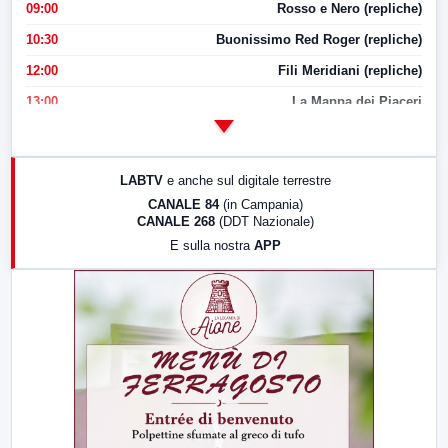
09:00
Rosso e Nero (repliche)
10:30
Buonissimo Red Roger (repliche)
12:00
Fili Meridiani (repliche)
13:00
La Mappa dei Piaceri
14:00
LabNews
17:00
LabNews (replica)
LABTV
e anche sul digitale terrestre
18:30
Di Faccia e di Profilo (repliche)
CANALE 84
(in Campania)
CANALE 268
(DDT Nazionale)
19:30
LabNews (Diretta)
E sulla nostra
APP
21:00
Free Sport
23:00
LabNews (replica)