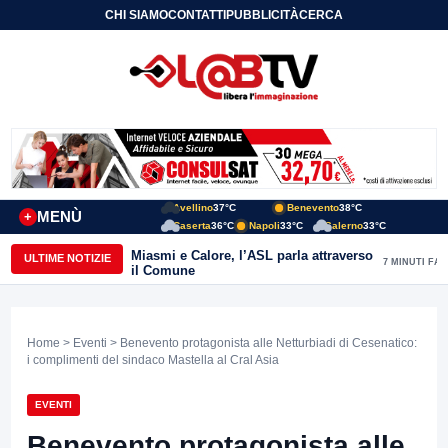
CHI SIAMO
CONTATTI
PUBBLICITÀ
CERCA
Avellino
37°C
Benevento
38°C
MENÙ
+
Caserta
36°C
Napoli
33°C
Salerno
33°C
Miasmi e Calore, l’ASL parla attraverso
ULTIME NOTIZIE
7 MINUTI FA
il Comune
Home
>
Eventi
> Benevento protagonista alle Netturbiadi di Cesenatico:
i complimenti del sindaco Mastella al Cral Asia
EVENTI
Benevento protagonista alle