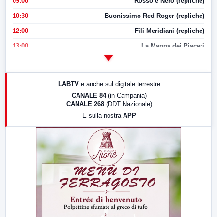
09:00
Rosso e Nero (repliche)
10:30
Buonissimo Red Roger (repliche)
12:00
Fili Meridiani (repliche)
13:00
La Mappa dei Piaceri
14:00
LabNews
17:00
LabNews (replica)
LABTV
e anche sul digitale terrestre
18:30
Di Faccia e di Profilo (repliche)
CANALE 84
(in Campania)
CANALE 268
(DDT Nazionale)
19:30
LabNews (Diretta)
E sulla nostra
APP
21:00
Free Sport
23:00
LabNews (replica)