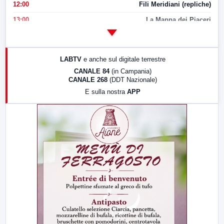
12:00
Fili Meridiani (repliche)
13:00
La Mappa dei Piaceri
14:00
LabNews
17:00
LabNews (replica)
LABTV
e anche sul digitale terrestre
18:30
Di Faccia e di Profilo (repliche)
CANALE 84
(in Campania)
CANALE 268
(DDT Nazionale)
19:30
LabNews (Diretta)
E sulla nostra
APP
21:00
Free Sport
23:00
LabNews (replica)