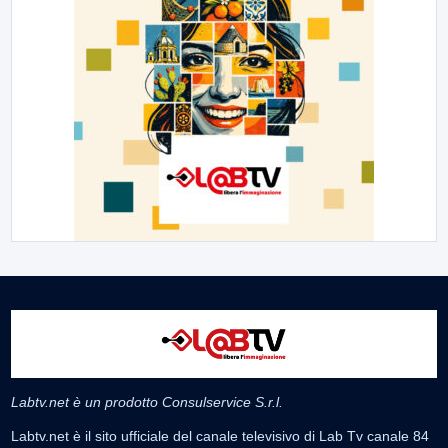
Labtv.net è un prodotto Consulservice S.r.l.
Labtv.net è il sito ufficiale del canale televisivo di Lab Tv canale 84