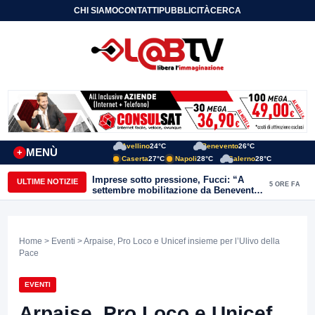
CHI SIAMO
CONTATTI
PUBBLICITÀ
CERCA
Avellino
24°C
Benevento
26°C
MENÙ
+
Caserta
27°C
Napoli
28°C
Salerno
28°C
Imprese sotto pressione, Fucci: “A
ULTIME NOTIZIE
5 ORE FA
settembre mobilitazione da Benevento
e Avellino”
Home
>
Eventi
> Arpaise, Pro Loco e Unicef insieme per l’Ulivo della
Pace
EVENTI
Arpaise, Pro Loco e Unicef