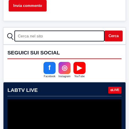
CERCA
Cerca
SEGUICI SUI SOCIAL
f
◎
▶
Facebook
Instagram
YouTube
LABTV LIVE
LIVE