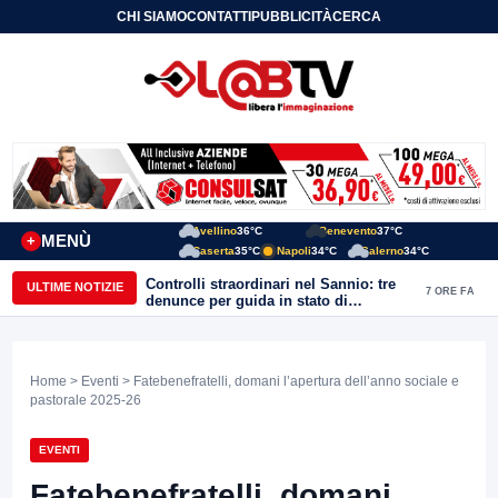
CHI SIAMO
CONTATTI
PUBBLICITÀ
CERCA
Avellino
36°C
Benevento
37°C
MENÙ
+
Caserta
35°C
Napoli
34°C
Salerno
34°C
Controlli straordinari nel Sannio: tre
ULTIME NOTIZIE
7 ORE FA
denunce per guida in stato di
ebbrezza, un arresto e 1.500 kg di
conserve sequestrate
Home
>
Eventi
> Fatebenefratelli, domani l’apertura dell’anno sociale e
pastorale 2025-26
EVENTI
Fatebenefratelli, domani