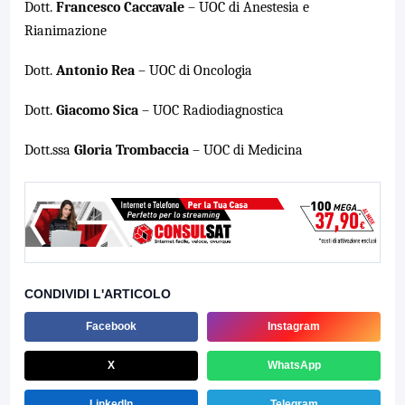
Dott.
Francesco Caccavale
– UOC di Anestesia e
Rianimazione
Dott.
Antonio Rea
– UOC di Oncologia
Dott.
Giacomo Sica
– UOC Radiodiagnostica
Dott.ssa
Gloria Trombaccia
– UOC di Medicina
CONDIVIDI L'ARTICOLO
Facebook
Instagram
X
WhatsApp
LinkedIn
Telegram