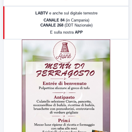
17:00
LabNews (replica)
LABTV
e anche sul digitale terrestre
18:30
Di Faccia e di Profilo (repliche)
CANALE 84
(in Campania)
CANALE 268
(DDT Nazionale)
19:30
LabNews (Diretta)
E sulla nostra
APP
21:00
Free Sport
23:00
LabNews (replica)