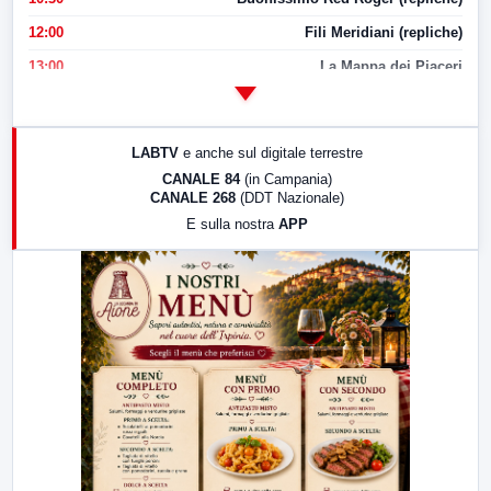
12:00
Fili Meridiani (repliche)
13:00
La Mappa dei Piaceri
14:00
LabNews
17:00
LabNews (replica)
LABTV
e anche sul digitale terrestre
18:30
Di Faccia e di Profilo (repliche)
CANALE 84
(in Campania)
CANALE 268
(DDT Nazionale)
19:30
LabNews (Diretta)
E sulla nostra
APP
21:00
Free Sport
23:00
LabNews (replica)