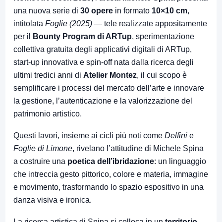
una nuova serie di
30 opere
in formato
10×10 cm
,
intitolata
Foglie (2025)
— tele realizzate appositamente
per il
Bounty Program di ARTup
, sperimentazione
collettiva gratuita degli applicativi digitali di ARTup,
start-up innovativa e spin-off nata dalla ricerca degli
ultimi tredici anni di
Atelier Montez
, il cui scopo è
semplificare i processi del mercato dell’arte e innovare
la gestione, l’autenticazione e la valorizzazione del
patrimonio artistico.
Questi lavori, insieme ai cicli più noti come
Delfini
e
Foglie di Limone
, rivelano l’attitudine di Michele Spina
a costruire una
poetica dell’ibridazione
: un linguaggio
che intreccia gesto pittorico, colore e materia, immagine
e movimento, trasformando lo spazio espositivo in una
danza visiva e ironica.
La ricerca artistica di Spina si colloca in un
territorio