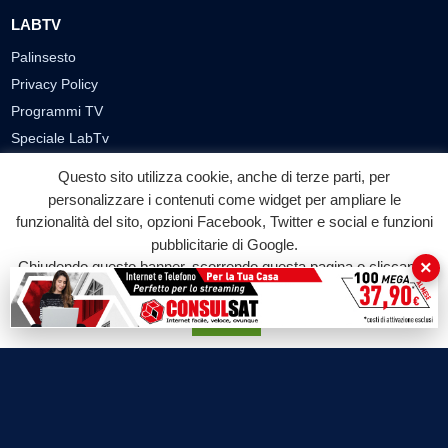
LABTV
Palinsesto
Privacy Policy
Programmi TV
Speciale LabTv
Doppio Taglio
Questo sito utilizza cookie, anche di terze parti, per
Free sport
personalizzare i contenuti come widget per ampliare le
L’Orlando Curioso
funzionalità del sito, opzioni Facebook, Twitter e social e funzioni
pubblicitarie di Google.
La Bottega di Filosofia
×
Chiudendo questo banner, scorrendo questa pagina o cliccando
Labnews
su qualunque suo elemento acconsenti all'uso dei cookie.
Le Voci del Parco
Accetta
Parliamo di…
Ricomincio da me
SEZIONI
Cronaca