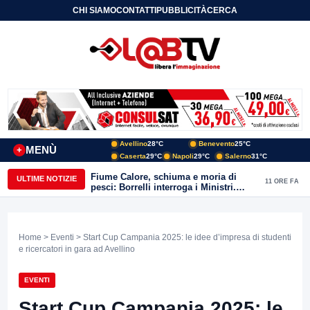
CHI SIAMO
CONTATTI
PUBBLICITÀ
CERCA
Avellino
28°C
Benevento
25°C
MENÙ
+
Caserta
29°C
Napoli
29°C
Salerno
31°C
Fiume Calore, schiuma e moria di
ULTIME NOTIZIE
11 ORE FA
pesci: Borrelli interroga i Ministri.
“Benevento paga l’assenza del
depuratore
Home
>
Eventi
> Start Cup Campania 2025: le idee d’impresa di studenti
e ricercatori in gara ad Avellino
EVENTI
Start Cup Campania 2025: le