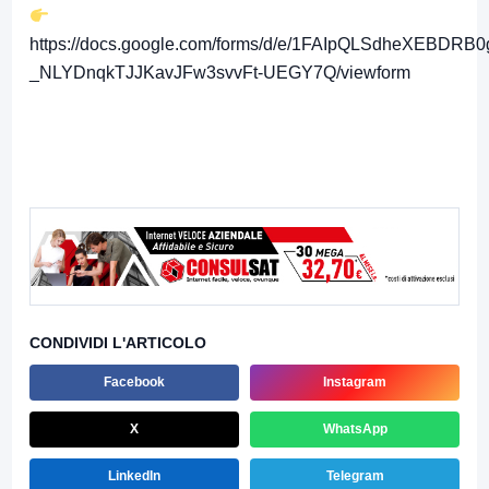
https://docs.google.com/forms/d/e/1FAIpQLSdheXEBDRB
_NLYDnqkTJJKavJFw3svvFt-UEGY7Q/viewform
CONDIVIDI L'ARTICOLO
Facebook
Instagram
X
WhatsApp
LinkedIn
Telegram