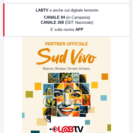
17:00
LabNews (replica)
LABTV
e anche sul digitale terrestre
18:30
Di Faccia e di Profilo (repliche)
CANALE 84
(in Campania)
CANALE 268
(DDT Nazionale)
19:30
LabNews (Diretta)
E sulla nostra
APP
21:00
Free Sport
23:00
LabNews (replica)