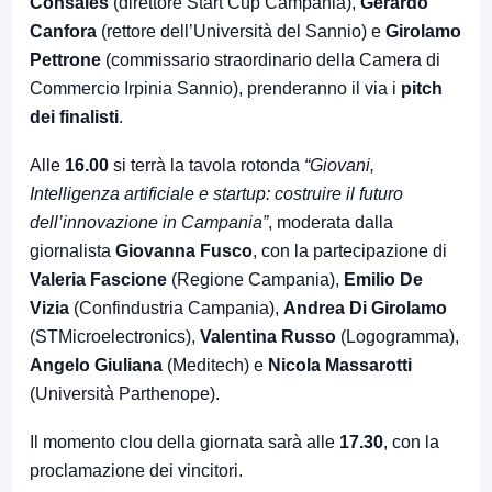
Consales
(direttore Start Cup Campania),
Gerardo
Canfora
(rettore dell’Università del Sannio) e
Girolamo
Pettrone
(commissario straordinario della Camera di
Commercio Irpinia Sannio), prenderanno il via i
pitch
dei finalisti
.
Alle
16.00
si terrà la tavola rotonda
“Giovani,
Intelligenza artificiale e startup: costruire il futuro
dell’innovazione in Campania”
, moderata dalla
giornalista
Giovanna Fusco
, con la partecipazione di
Valeria Fascione
(Regione Campania),
Emilio De
Vizia
(Confindustria Campania),
Andrea Di Girolamo
(STMicroelectronics),
Valentina Russo
(Logogramma),
Angelo Giuliana
(Meditech) e
Nicola Massarotti
(Università Parthenope).
Il momento clou della giornata sarà alle
17.30
, con la
proclamazione dei vincitori.