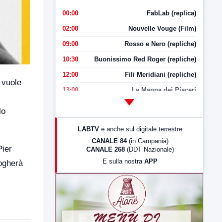
00:00
FabLab (replica)
02:00
Nouvelle Vouge (Film)
09:00
Rosso e Nero (repliche)
10:30
Buonissimo Red Roger (repliche)
12:00
Fili Meridiani (repliche)
 vuole
13:00
La Mappa dei Piaceri
14:00
LabNews
lo
17:00
LabNews (replica)
LABTV
e anche sul digitale terrestre
18:30
Di Faccia e di Profilo (repliche)
CANALE 84
(in Campania)
Pier
CANALE 268
(DDT Nazionale)
19:30
LabNews (Diretta)
E sulla nostra
APP
rogherà
21:00
Free Sport
23:00
LabNews (replica)