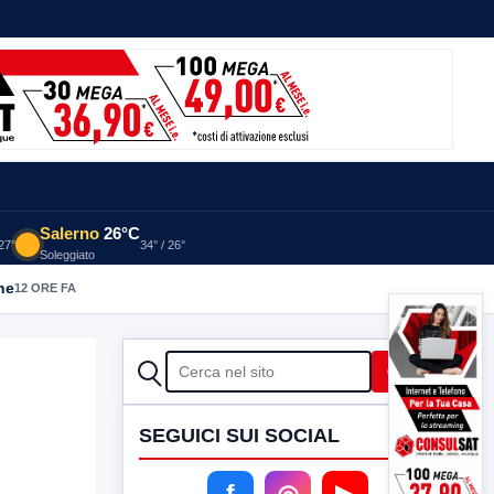
Salerno
26°C
 27°
34° / 26°
Soleggiato
he
12 ORE FA
CERCA
Cerca
SEGUICI SUI SOCIAL
f
◎
▶