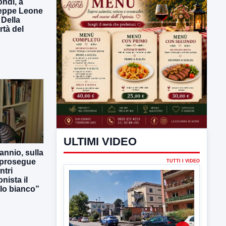
ndi, a
seppe Leone
 Della
rtà del
ULTIMI VIDEO
TUTTI I VIDEO
annio, sulla
 prosegue
ntri
nista il
lo bianco”
▶