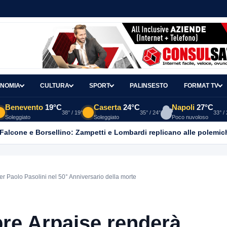
NOMIA
CULTURA
SPORT
PALINSESTO
FORMAT TV
Benevento
19°C
Caserta
24°C
Napoli
27°C
38° / 19°
35° / 24°
33° /
Soleggiato
Soleggiato
Poco nuvoloso
 Falcone e Borsellino: Zampetti e Lombardi replicano alle polemic
Paolo Pasolini nel 50° Anniversario della morte
e Arpaise renderà