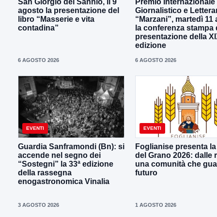
San Giorgio del Sannio, il 9
Premio Internazionale
agosto la presentazione del
Giornalistico e Lettera
libro “Masserie e vita
“Marzani”, martedì 11
contadina”
la conferenza stampa 
presentazione della X
edizione
6 AGOSTO 2026
6 AGOSTO 2026
EVENTI
EVENTI
Guardia Sanframondi (Bn): si
Foglianise presenta la
accende nel segno dei
del Grano 2026: dalle r
“Sostegni” la 33ª edizione
una comunità che gua
della rassegna
futuro
enogastronomica Vinalia
3 AGOSTO 2026
1 AGOSTO 2026