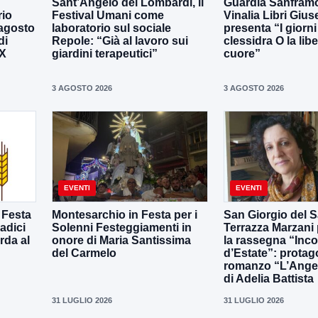
Sant’Angelo dei Lombardi, il
Guardia Sanframo
rio
Festival Umani come
Vinalia Libri Giu
 agosto
laboratorio sul sociale
presenta “I giorni
di
Repole: “Già al lavoro sui
clessidra O la libe
IX
giardini terapeutici”
cuore”
3 AGOSTO 2026
3 AGOSTO 2026
EVENTI
EVENTI
 Festa
Montesarchio in Festa per i
San Giorgio del S
adici
Solenni Festeggiamenti in
Terrazza Marzani
rda al
onore di Maria Santissima
la rassegna “Inco
del Carmelo
d’Estate”: protago
romanzo “L’Ange
di Adelia Battista
31 LUGLIO 2026
31 LUGLIO 2026