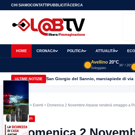
CHI SIAMO
CONTATTI
PUBBLICITÀ
CERCA
HOME
CRONACA
POLITICA
ATTUALITÀ
ECO
Avellino
20°C
36° / 20°
Soleggiato
San Giorgio del Sannio, marciapiede di via
ULTIME NOTIZIE
Home
>
Eventi
> Domenica 2 Novembre Arpaise renderà omaggio a Pier 
EVENTI
Domenica 2 Novembr