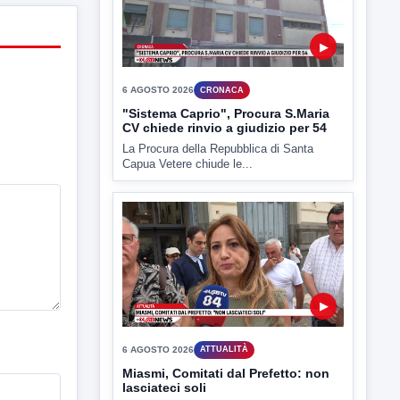
La Procura della Repubblica di Santa
Capua Vetere chiude le...
▶
6 AGOSTO 2026
ATTUALITÀ
Miasmi, Comitati dal Prefetto: non
lasciateci soli
Comitati dal Prefetto Moscarella. Oltre a
rendere noto il flash...