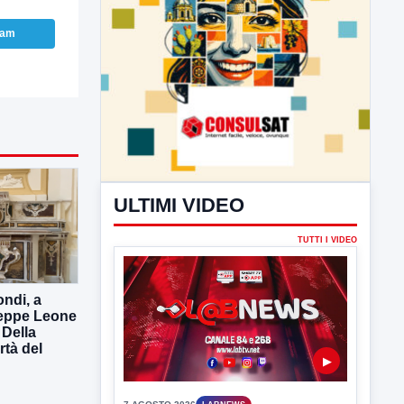
ram
ULTIMI VIDEO
TUTTI I VIDEO
▶
7 AGOSTO 2026
LABNEWS
LabNews del 6 agosto 2026
ndi, a
seppe Leone
In studio Enzo colarusso
 Della
rtà del