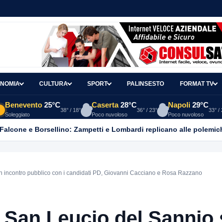
NOMIA
CULTURA
SPORT
PALINSESTO
FORMAT TV
Benevento
25°C
Caserta
28°C
Napoli
29°C
38° / 18°
36° / 23°
33° /
Soleggiato
Poco nuvoloso
Poco nuvoloso
 Falcone e Borsellino: Zampetti e Lombardi replicano alle polemic
 un incontro pubblico con i candidati PD, Giovanni Cacciano e Rosa Razzano
a San Leucio del Sannio 