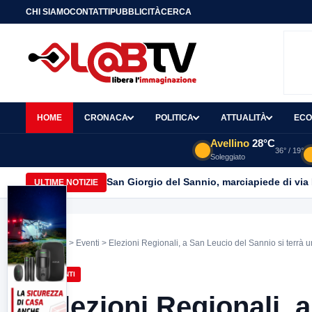
CHI SIAMO
CONTATTI
PUBBLICITÀ
CERCA
HOME
CRONACA
POLITICA
ATTUALITÀ
ECO
Avellino
28°C
36° / 19°
Soleggiato
San Giorgio del Sannio, marciapiede di via
ULTIME NOTIZIE
Home
>
Eventi
> Elezioni Regionali, a San Leucio del Sannio si terrà
EVENTI
Elezioni Regionali, 