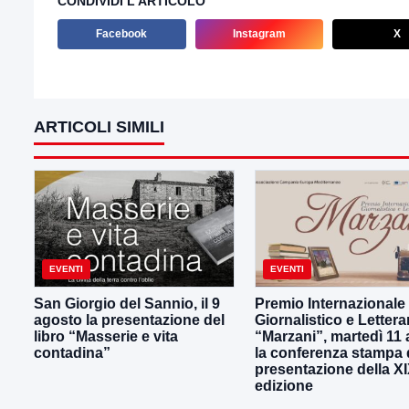
CONDIVIDI L'ARTICOLO
Facebook
Instagram
X
ARTICOLI SIMILI
EVENTI
EVENTI
San Giorgio del Sannio, il 9
Premio Internazionale
agosto la presentazione del
Giornalistico e Lettera
libro “Masserie e vita
“Marzani”, martedì 11
contadina”
la conferenza stampa 
presentazione della X
edizione