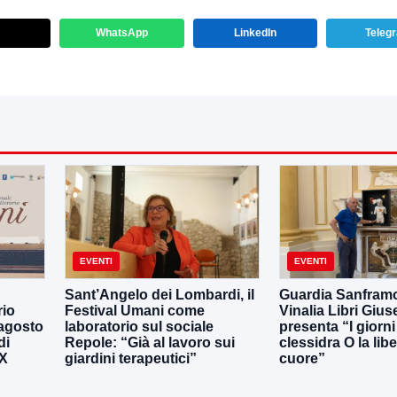
WhatsApp
LinkedIn
Teleg
EVENTI
EVENTI
Sant’Angelo dei Lombardi, il
Guardia Sanframo
rio
Festival Umani come
Vinalia Libri Giu
 agosto
laboratorio sul sociale
presenta “I giorni
di
Repole: “Già al lavoro sui
clessidra O la libe
IX
giardini terapeutici”
cuore”