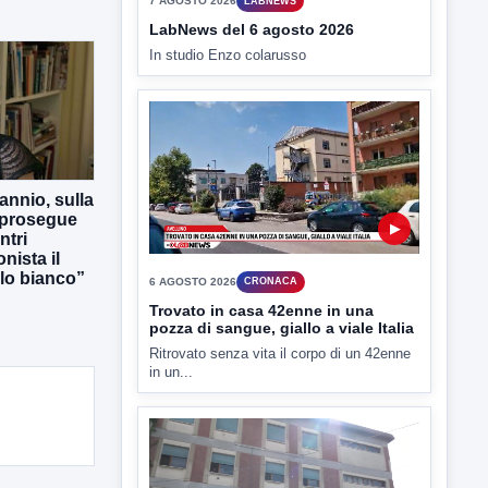
▶
6 AGOSTO 2026
CRONACA
Trovato in casa 42enne in una
pozza di sangue, giallo a viale Italia
Ritrovato senza vita il corpo di un 42enne
annio, sulla
in un...
 prosegue
ntri
nista il
lo bianco”
▶
6 AGOSTO 2026
CRONACA
"Sistema Caprio", Procura S.Maria
CV chiede rinvio a giudizio per 54