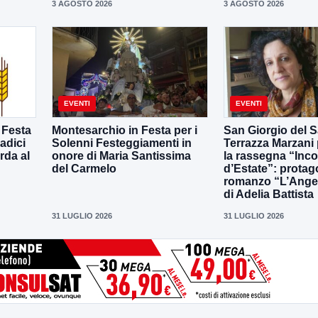
3 AGOSTO 2026
3 AGOSTO 2026
EVENTI
EVENTI
 Festa
Montesarchio in Festa per i
San Giorgio del S
adici
Solenni Festeggiamenti in
Terrazza Marzani
rda al
onore di Maria Santissima
la rassegna “Inco
del Carmelo
d’Estate”: protago
romanzo “L’Ange
di Adelia Battista
31 LUGLIO 2026
31 LUGLIO 2026