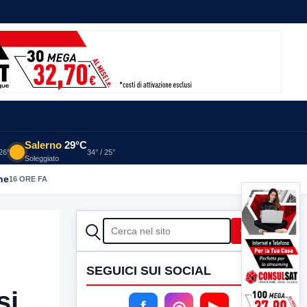
Salerno
29°C
 26°
34° / 25°
Soleggiato
he
16 ORE FA
CERCA
Cerca
SEGUICI SUI SOCIAL
si
f
◎
▶