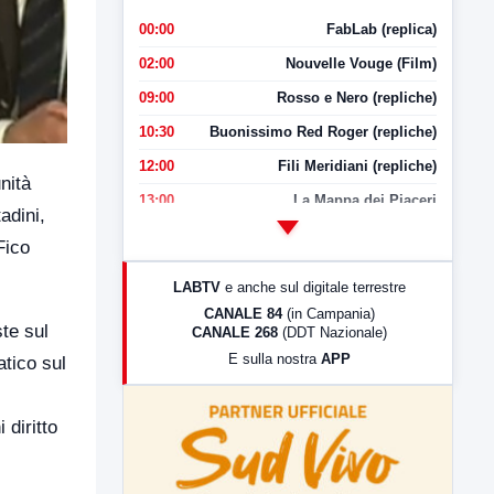
00:00
FabLab (replica)
02:00
Nouvelle Vouge (Film)
09:00
Rosso e Nero (repliche)
10:30
Buonissimo Red Roger (repliche)
12:00
Fili Meridiani (repliche)
nità
13:00
La Mappa dei Piaceri
adini,
14:00
LabNews
Fico
17:00
LabNews (replica)
LABTV
e anche sul digitale terrestre
18:30
Di Faccia e di Profilo (repliche)
CANALE 84
(in Campania)
te sul
CANALE 268
(DDT Nazionale)
19:30
LabNews (Diretta)
E sulla nostra
APP
atico sul
21:00
Free Sport
23:00
LabNews (replica)
diritto