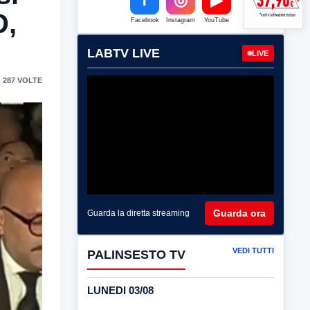
D,
Facebook
Instagram
YouTube
LABTV LIVE
LIVE
 287 VOLTE
Guarda ora
Guarda la diretta streaming
VEDI TUTTI
PALINSESTO TV
LUNEDI 03/08