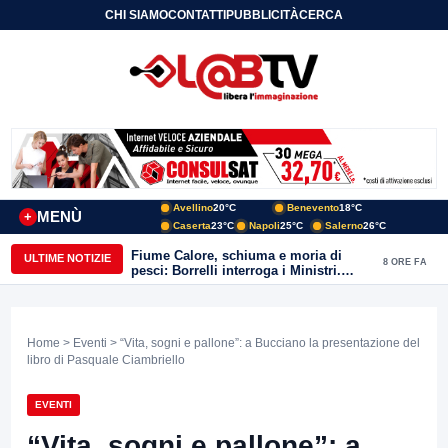
CHI SIAMO
CONTATTI
PUBBLICITÀ
CERCA
Avellino
20°C
Benevento
18°C
MENÙ
+
Caserta
23°C
Napoli
25°C
Salerno
26°C
Fiume Calore, schiuma e moria di
ULTIME NOTIZIE
8 ORE FA
pesci: Borrelli interroga i Ministri.
“Benevento paga l’assenza del
depuratore
Home
>
Eventi
> “Vita, sogni e pallone”: a Bucciano la presentazione del
libro di Pasquale Ciambriello
EVENTI
“Vita, sogni e pallone”: a