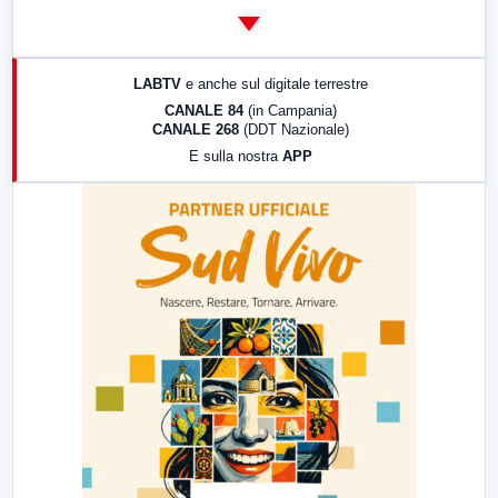
14:00
LabNews
17:00
LabNews (replica)
LABTV
e anche sul digitale terrestre
18:30
Di Faccia e di Profilo (repliche)
CANALE 84
(in Campania)
CANALE 268
(DDT Nazionale)
19:30
LabNews (Diretta)
E sulla nostra
APP
21:00
Free Sport
23:00
LabNews (replica)