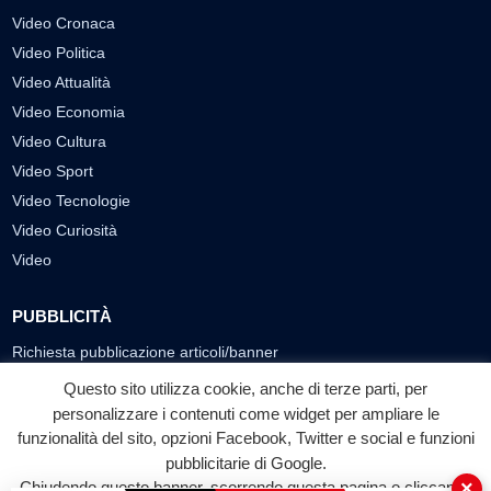
Video Cronaca
Video Politica
Video Attualità
Video Economia
Video Cultura
Video Sport
Video Tecnologie
Video Curiosità
Video
PUBBLICITÀ
Richiesta pubblicazione articoli/banner
Questo sito utilizza cookie, anche di terze parti, per
SEGUICI SUI SOCIAL
personalizzare i contenuti come widget per ampliare le
funzionalità del sito, opzioni Facebook, Twitter e social e funzioni
f
◎
▶
pubblicitarie di Google.
Facebook
Instagram
YouTube
×
Chiudendo questo banner, scorrendo questa pagina o cliccando