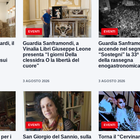
EVENTI
EVENTI
di, il
Guardia Sanframondi, a
Guardia Sanframo
Vinalia Libri Giuseppe Leone
accende nel segn
presenta “I giorni Della
“Sostegni” la 33ª
 sui
clessidra O la libertà del
della rassegna
cuore”
enogastronomica 
3 AGOSTO 2026
3 AGOSTO 2026
EVENTI
EVENTI
per i
San Giorgio del Sannio, sulla
Torna il “Cervina