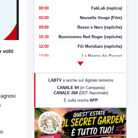
00:00
FabLab (replica)
02:00
Nouvelle Vouge (Film)
09:00
Rosso e Nero (repliche)
10:30
Buonissimo Red Roger (repliche)
12:00
Fili Meridiani (repliche)
 volti
13:00
La Mappa dei Piaceri
14:00
LabNews
17:00
LabNews (replica)
LABTV
e anche sul digitale terrestre
18:30
Di Faccia e di Profilo (repliche)
CANALE 84
(in Campania)
CANALE 268
(DDT Nazionale)
19:30
LabNews (Diretta)
diagnosi
E sulla nostra
APP
21:00
Free Sport
a
23:00
LabNews (replica)
o.