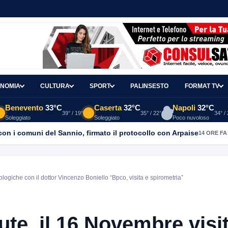
NOMIA
CULTURA
SPORT
PALINSESTO
FORMAT TV
Benevento
33°C
Caserta
32°C
Napoli
32°C
39° / 19°
35° / 22°
34° /
Soleggiato
Soleggiato
Poco nuvoloso
con i comuni del Sannio, firmato il protocollo con Arpaise
14 ORE FA
ogiche con il dottor Vincenzo Boniello “Bpco, visita e spirometria”
te, il 16 Novembre visi