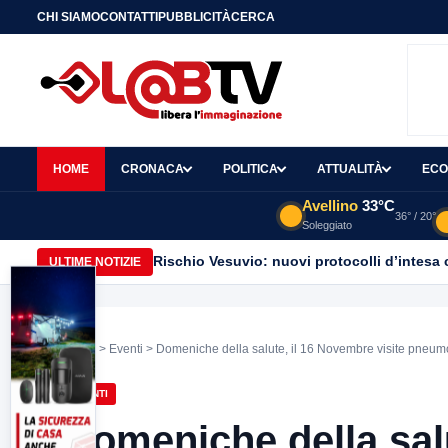
CHI SIAMO
CONTATTI
PUBBLICITÀ
CERCA
HOME
CRONACA
POLITICA
ATTUALITÀ
ECO
Avellino
33°C
36° / 20°
Soleggiato
Rischio Vesuvio: nuovi protocolli d’intesa 
ULTIME NOTIZIE
Home
>
Eventi
> Domeniche della salute, il 16 Novembre visite pneumol
EVENTI
Domeniche della salu