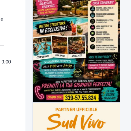
 e
 —
 9.00