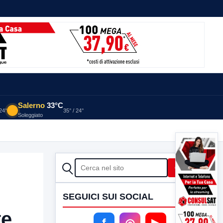
Salerno
33°C
 24°
35° / 24°
Soleggiato
CERCA
Cerca
SEGUICI SUI SOCIAL
te
f
◎
▶