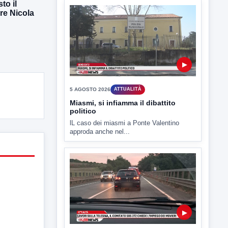
to il
re Nicola
▶
5 AGOSTO 2026
ATTUALITÀ
Miasmi, si infiamma il dibattito
politico
lL caso dei miasmi a Ponte Valentino
approda anche nel...
▶
5 AGOSTO 2026
ATTUALITÀ
Lavori sulla Telesina il Comitato
SOS 372 chiede l'impiego dei