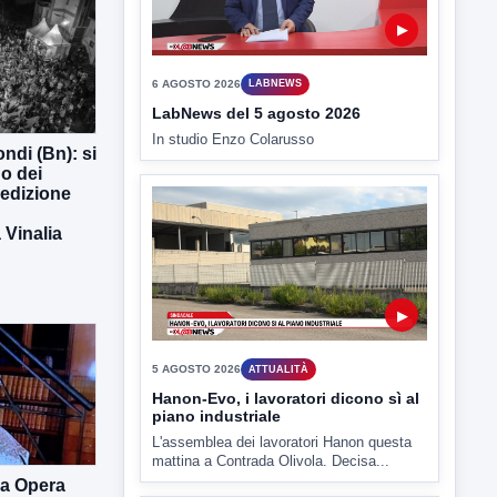
6 AGOSTO 2026
LABNEWS
LabNews del 5 agosto 2026
In studio Enzo Colarusso
ndi (Bn): si
o dei
 edizione
Vinalia
▶
5 AGOSTO 2026
ATTUALITÀ
Hanon-Evo, i lavoratori dicono sì al
piano industriale
L'assemblea dei lavoratori Hanon questa
mattina a Contrada Olivola. Decisa...
ra Opera