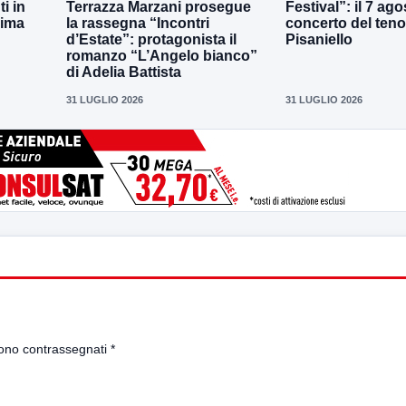
i in
Terrazza Marzani prosegue
Festival”: il 7 agos
sima
la rassegna “Incontri
concerto del teno
d’Estate”: protagonista il
Pisaniello
romanzo “L’Angelo bianco”
di Adelia Battista
31 LUGLIO 2026
31 LUGLIO 2026
sono contrassegnati
*