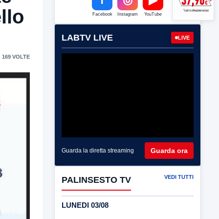
llo
Facebook
Instagram
YouTube
LABTV LIVE
LIVE
 169 VOLTE
Guarda ora
Guarda la diretta streaming
VEDI TUTTI
PALINSESTO TV
LUNEDI 03/08