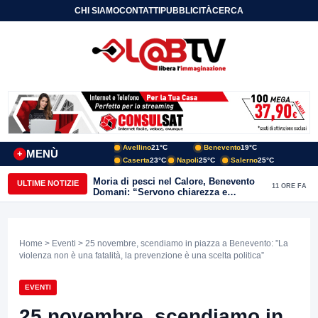
CHI SIAMO
CONTATTI
PUBBLICITÀ
CERCA
Avellino
21°C
Benevento
19°C
MENÙ
+
Caserta
23°C
Napoli
25°C
Salerno
25°C
Moria di pesci nel Calore, Benevento
ULTIME NOTIZIE
11 ORE FA
Domani: “Servono chiarezza e
approfondimenti sulla gestione
ambientale”
Home
>
Eventi
> 25 novembre, scendiamo in piazza a Benevento: ”La
violenza non è una fatalità, la prevenzione è una scelta politica”
EVENTI
25 novembre, scendiamo in