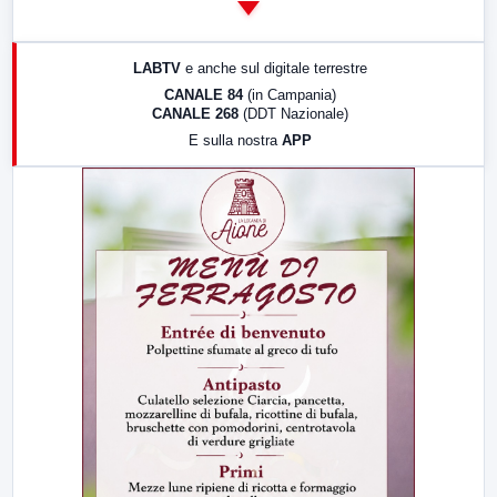
14:00
LabNews
17:00
LabNews (replica)
LABTV
e anche sul digitale terrestre
18:30
Di Faccia e di Profilo (repliche)
CANALE 84
(in Campania)
CANALE 268
(DDT Nazionale)
19:30
LabNews (Diretta)
E sulla nostra
APP
21:00
Free Sport
23:00
LabNews (replica)