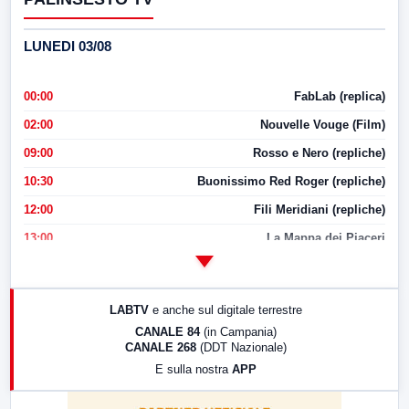
LUNEDI 03/08
00:00
FabLab (replica)
02:00
Nouvelle Vouge (Film)
09:00
Rosso e Nero (repliche)
10:30
Buonissimo Red Roger (repliche)
12:00
Fili Meridiani (repliche)
13:00
La Mappa dei Piaceri
14:00
LabNews
17:00
LabNews (replica)
LABTV
e anche sul digitale terrestre
18:30
Di Faccia e di Profilo (repliche)
CANALE 84
(in Campania)
CANALE 268
(DDT Nazionale)
19:30
LabNews (Diretta)
E sulla nostra
APP
21:00
Free Sport
23:00
LabNews (replica)