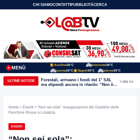
CHI SIAMO
CONTATTI
PUBBLICITÀ
CERCA
Avellino
36°C
Benevento
38°C
MENÙ
+
Caserta
36°C
Napoli
35°C
Salerno
35°C
Forestali, arrivano i fondi del 1° SAL
ULTIME NOTIZIE
7 ORE FA
ma stipendi ancora in ritardo: “Non è
più sostenibile”
Home
>
Eventi
> “Non sei sola”: Inaugurazione del Giardino delle
Panchine Rosse a Limatola
EVENTI
“Non sei sola”: