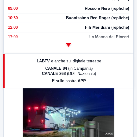
09:00
Rosso e Nero (repliche)
10:30
Buonissimo Red Roger (repliche)
12:00
Fili Meridiani (repliche)
13:00
La Mappa dei Piaceri
14:00
LabNews
17:00
LabNews (replica)
LABTV
e anche sul digitale terrestre
18:30
Di Faccia e di Profilo (repliche)
CANALE 84
(in Campania)
CANALE 268
(DDT Nazionale)
19:30
LabNews (Diretta)
E sulla nostra
APP
21:00
Free Sport
23:00
LabNews (replica)