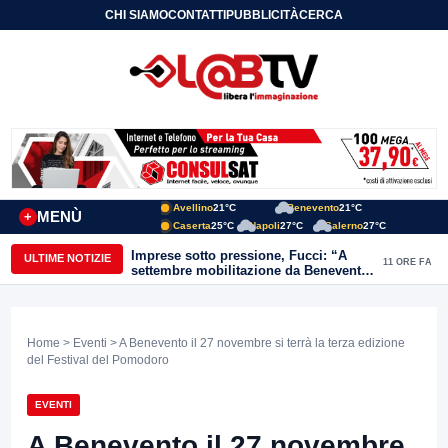
CHI SIAMO
CONTATTI
PUBBLICITÀ
CERCA
Avellino
21°C
Benevento
21°C
MENÙ
+
Caserta
25°C
Napoli
27°C
Salerno
27°C
Imprese sotto pressione, Fucci: “A
ULTIME NOTIZIE
11 ORE FA
settembre mobilitazione da Benevento
e Avellino”
Home
>
Eventi
> A Benevento il 27 novembre si terrà la terza edizione
del Festival del Pomodoro
EVENTI
A Benevento il 27 novembre