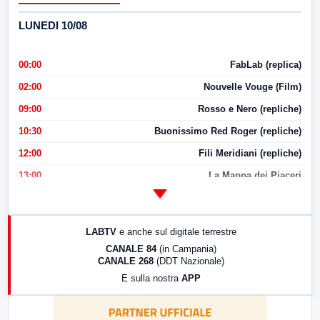
LUNEDI 10/08
00:00
FabLab (replica)
02:00
Nouvelle Vouge (Film)
09:00
Rosso e Nero (repliche)
10:30
Buonissimo Red Roger (repliche)
12:00
Fili Meridiani (repliche)
13:00
La Mappa dei Piaceri
14:00
LabNews
17:00
LabNews (replica)
LABTV
e anche sul digitale terrestre
18:30
Di Faccia e di Profilo (repliche)
CANALE 84
(in Campania)
CANALE 268
(DDT Nazionale)
19:30
LabNews (Diretta)
E sulla nostra
APP
21:00
Free Sport
23:00
LabNews (replica)