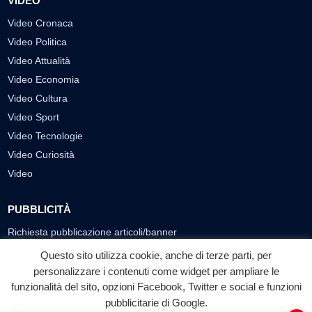
VIDEO
Video Cronaca
Video Politica
Video Attualità
Video Economia
Video Cultura
Video Sport
Video Tecnologie
Video Curiosità
Video
PUBBLICITÀ
Richiesta pubblicazione articoli/banner
Questo sito utilizza cookie, anche di terze parti, per
SEGUICI SUI SOCIAL
personalizzare i contenuti come widget per ampliare le
funzionalità del sito, opzioni Facebook, Twitter e social e funzioni
f
◎
▶
pubblicitarie di Google.
Facebook
Instagram
YouTube