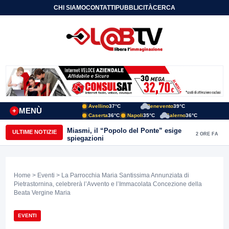
CHI SIAMO
CONTATTI
PUBBLICITÀ
CERCA
Avellino
37°C
Benevento
39°C
MENÙ
+
Caserta
36°C
Napoli
35°C
Salerno
36°C
Miasmi, il “Popolo del Ponte” esige
ULTIME NOTIZIE
2 ORE FA
spiegazioni
Home
>
Eventi
> La Parrocchia Maria Santissima Annunziata di
Pietrastornina, celebrerà l’Avvento e l’Immacolata Concezione della
Beata Vergine Maria
EVENTI