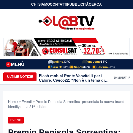
CHI SIAMO
CONTATTI
PUBBLICITÀ
CERCA
Avellino
33°C
Benevento
34°C
MENÙ
+
Caserta
33°C
Napoli
33°C
Salerno
33°C
Flash mob al Ponte Vanvitelli per il
ULTIME NOTIZIE
60 MINUTI FA
Calore, Civico22: “Non è un tema di
quartiere, riguarda tutta Benevento”
Home
>
Eventi
> Premio Penisola Sorrentina: presentata la nuova brand
identity della 31ª edizione
EVENTI
Premio Penisola Sorrentina: