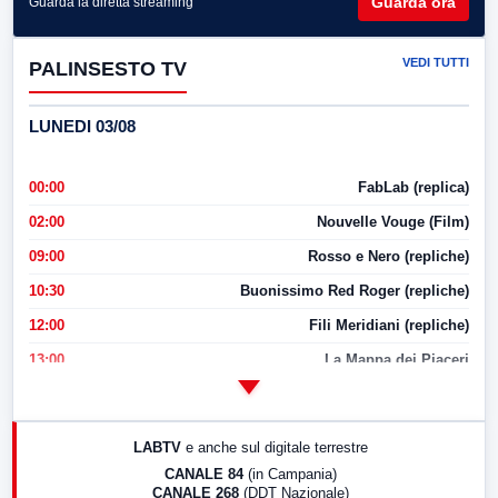
Guarda ora
Guarda la diretta streaming
VEDI TUTTI
PALINSESTO TV
LUNEDI 03/08
00:00
FabLab (replica)
02:00
Nouvelle Vouge (Film)
09:00
Rosso e Nero (repliche)
10:30
Buonissimo Red Roger (repliche)
12:00
Fili Meridiani (repliche)
13:00
La Mappa dei Piaceri
14:00
LabNews
17:00
LabNews (replica)
LABTV
e anche sul digitale terrestre
18:30
Di Faccia e di Profilo (repliche)
CANALE 84
(in Campania)
CANALE 268
(DDT Nazionale)
19:30
LabNews (Diretta)