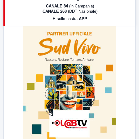
18:30
Di Faccia e di Profilo (repliche)
CANALE 84
(in Campania)
CANALE 268
(DDT Nazionale)
19:30
LabNews (Diretta)
E sulla nostra
APP
21:00
Free Sport
23:00
LabNews (replica)