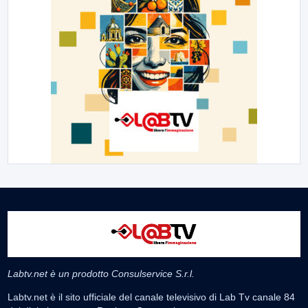
Labtv.net è un prodotto Consulservice S.r.l.
Labtv.net è il sito ufficiale del canale televisivo di Lab Tv canale 84