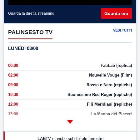
Guarda ora
Guarda la diretta streaming
VEDI TUTTI
PALINSESTO TV
LUNEDI 03/08
00:00
FabLab (replica)
02:00
Nouvelle Vouge (Film)
09:00
Rosso e Nero (repliche)
10:30
Buonissimo Red Roger (repliche)
12:00
Fili Meridiani (repliche)
13:00
La Mappa dei Piaceri
14:00
LabNews
17:00
LabNews (replica)
LABTV
e anche sul digitale terrestre