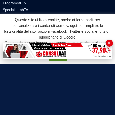
Programmi TV
Speciale LabTv
Doppio Taglio
Questo sito utilizza cookie, anche di terze parti, per
Free sport
personalizzare i contenuti come widget per ampliare le
L’Orlando Curioso
funzionalità del sito, opzioni Facebook, Twitter e social e funzioni
pubblicitarie di Google.
La Bottega di Filosofia
×
Chiudendo questo banner, scorrendo questa pagina o cliccando
Labnews
su qualunque suo elemento acconsenti all'uso dei cookie.
Le Voci del Parco
Accetta
Parliamo di…
Ricomincio da me
SEZIONI
Cronaca
Politica
Attualità
Cultura
Economia