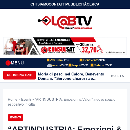
CHI SIAMO
CONTATTI
PUBBLICITÀ
CERCA
Avellino
21°C
Benevento
20°C
MENÙ
+
Caserta
24°C
Napoli
25°C
Salerno
25°C
Moria di pesci nel Calore, Benevento
ULTIME NOTIZIE
9 ORE FA
Domani: “Servono chiarezza e
approfondimenti sulla gestione
ambientale”
Home
>
Eventi
> “ARTINDUSTRIA: Emozioni & Valori”, nuovo spazio
espositivo in città
EVENTI
“ARTINDUSTRIA: Emozioni &