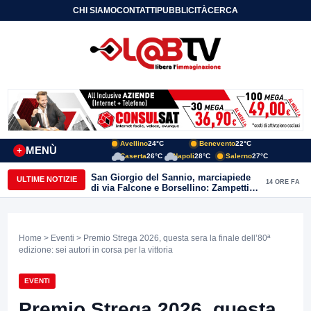
CHI SIAMO
CONTATTI
PUBBLICITÀ
CERCA
Avellino
24°C
Benevento
22°C
MENÙ
+
Caserta
26°C
Napoli
28°C
Salerno
27°C
San Giorgio del Sannio, marciapiede
ULTIME NOTIZIE
14 ORE FA
di via Falcone e Borsellino: Zampetti e
Lombardi replicano alle polemiche
Home
>
Eventi
> Premio Strega 2026, questa sera la finale dell’80ª
edizione: sei autori in corsa per la vittoria
EVENTI
Premio Strega 2026, questa