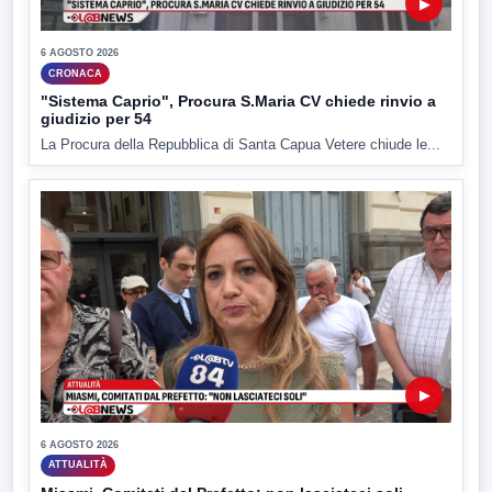
▶
6 AGOSTO 2026
CRONACA
"Sistema Caprio", Procura S.Maria CV chiede rinvio a
giudizio per 54
La Procura della Repubblica di Santa Capua Vetere chiude le...
▶
6 AGOSTO 2026
ATTUALITÀ