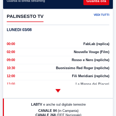
Guarda ora
Guarda la diretta streaming
VEDI TUTTI
PALINSESTO TV
LUNEDI 03/08
00:00
FabLab (replica)
02:00
Nouvelle Vouge (Film)
09:00
Rosso e Nero (repliche)
10:30
Buonissimo Red Roger (repliche)
12:00
Fili Meridiani (repliche)
13:00
La Mappa dei Piaceri
14:00
LabNews
17:00
LabNews (replica)
LABTV
e anche sul digitale terrestre
18:30
Di Faccia e di Profilo (repliche)
CANALE 84
(in Campania)
CANALE 268
(DDT Nazionale)