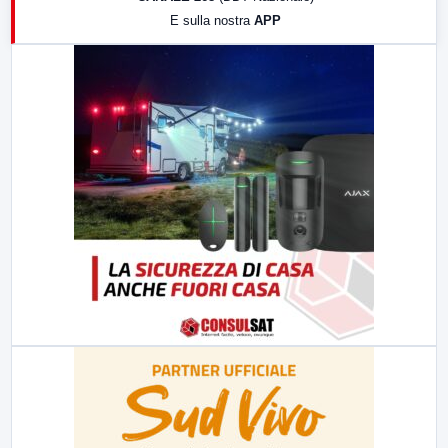
19:30
LabNews (Diretta)
E sulla nostra
APP
21:00
Free Sport
23:00
LabNews (replica)