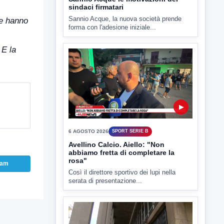
Sannio Acque le motivazioni dei
sindaci firmatari
he hanno
Sannio Acque, la nuova società prende
forma con l'adesione iniziale...
 E la
▶
6 AGOSTO 2026
SPORT SERIE B
Avellino Calcio. Aiello: "Non
abbiamo fretta di completare la
ram
rosa"
Così il direttore sportivo dei lupi nella
serata di presentazione...