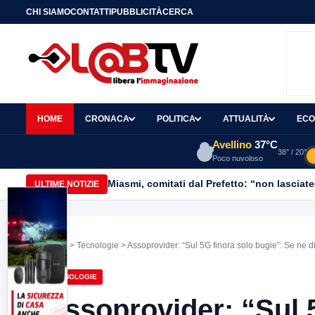
CHI SIAMO
CONTATTI
PUBBLICITÀ
CERCA
HOME
CRONACA
POLITICA
ATTUALITÀ
ECO
Avellino
37°C
38° / 20°
Poco nuvoloso
Miasmi, comitati dal Prefetto: “non lasciate
ULTIME NOTIZIE
Home
>
Tecnologie
> Assoprovider: “Sul 5G finora solo bugie”. Se ne 
TECNOLOGIE
Assoprovider: “Sul 5