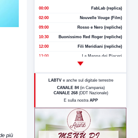
00:00
FabLab (replica)
02:00
Nouvelle Vouge (Film)
09:00
Rosso e Nero (repliche)
10:30
Buonissimo Red Roger (repliche)
12:00
Fili Meridiani (repliche)
13:00
La Mappa dei Piaceri
14:00
LabNews
17:00
LabNews (replica)
LABTV
e anche sul digitale terrestre
18:30
Di Faccia e di Profilo (repliche)
CANALE 84
(in Campania)
CANALE 268
(DDT Nazionale)
19:30
LabNews (Diretta)
E sulla nostra
APP
21:00
Free Sport
23:00
LabNews (replica)
de più