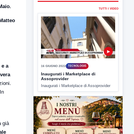
Maio.
▶
 Matteo
16 GIUGNO 2022
TECNOLOGIE
Inaugurati i Marketplace di
Assoprovider
Inaugurati i Marketplace di Assoprovider
 e a
 vera
zioni.
In
a già
ale