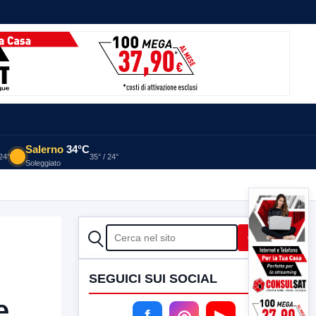
Salerno
34°C
 24°
35° / 24°
Soleggiato
CERCA
Cerca
SEGUICI SUI SOCIAL
e
f
◎
▶