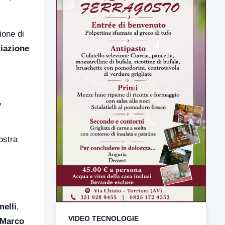
ione di
iazione
,
ostra
VIDEO TECNOLOGIE
TUTTI I VIDEO
elli
,
Marco