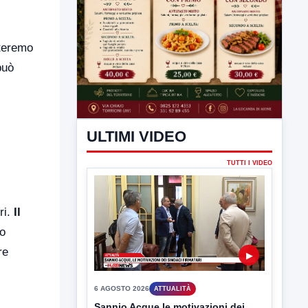
nteremo
può
ULTIMI VIDEO
TUTTI I VIDEO
ri.
Il
o
re
▶
6 AGOSTO 2026
ATTUALITÀ