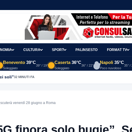
NOMIA
CULTURA
SPORT
PALINSESTO
FORMAT TV
Benevento
39°C
Caserta
36°C
Napoli
35°C
39° / 19°
36° / 22°
35° /
Soleggiato
Soleggiato
Poco nuvoloso
ci soli”
32 MINUTI FA
discuterà venerdì 28 giugno a Roma
G finora solo bugie”. S