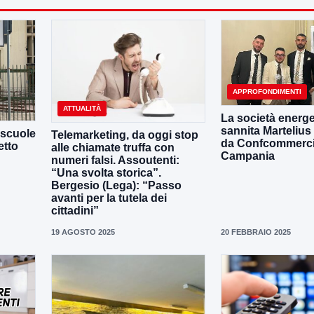
APPROFONDIMENTI
ATTUALITÀ
La società energe
sannita Martelius
 scuole
Telemarketing, da oggi stop
da Confcommerc
etto
alle chiamate truffa con
Campania
numeri falsi. Assoutenti:
“Una svolta storica”.
Bergesio (Lega): “Passo
avanti per la tutela dei
cittadini”
19 AGOSTO 2025
20 FEBBRAIO 2025