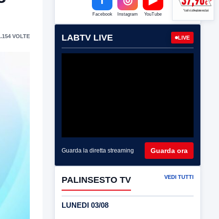
Facebook
Instagram
YouTube
LABTV LIVE
.154 VOLTE
LIVE
Guarda ora
Guarda la diretta streaming
VEDI TUTTI
PALINSESTO TV
LUNEDI 03/08