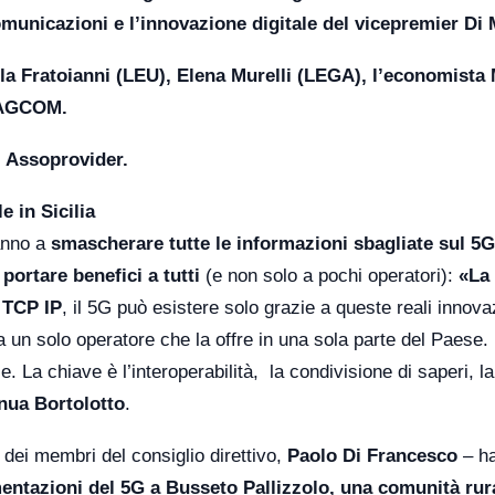
omunicazioni e l’innovazione digitale del vicepremier Di 
la Fratoianni (LEU), Elena Murelli (LEGA), l’economista
i AGCOM.
di Assoprovider
.
 in Sicilia
ranno a
smascherare tutte le informazioni sbagliate sul 5G
portare benefici a tutti
(e non solo a pochi operatori):
«La
o TCP IP
, il 5G può esistere solo grazie a queste reali innova
a un solo operatore che la offre in una sola parte del Paese. 
 La chiave è l’interoperabilità, la condivisione di saperi, la
nua Bortolotto
.
dei membri del consiglio direttivo,
Paolo Di Francesco
– h
entazioni del 5G a Busseto Pallizzolo, una comunità rur