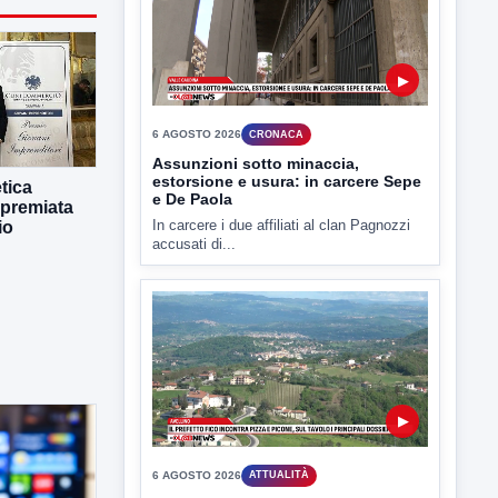
▶
6 AGOSTO 2026
CRONACA
tica
Assunzioni sotto minaccia,
estorsione e usura: in carcere Sepe
 premiata
e De Paola
io
In carcere i due affiliati al clan Pagnozzi
accusati di...
▶