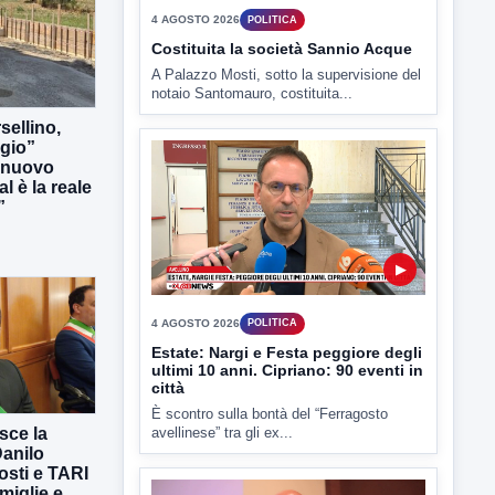
sellino,
▶
rgio”
l nuovo
l è la reale
4 AGOSTO 2026
POLITICA
”
Costituita la società Sannio Acque
A Palazzo Mosti, sotto la supervisione del
notaio Santomauro, costituita...
sce la
▶
Danilo
osti e TARI
4 AGOSTO 2026
POLITICA
miglie e