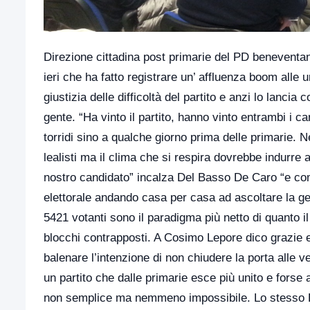
Direzione cittadina post primarie del PD beneventan
ieri che ha fatto registrare un’ affluenza boom alle
giustizia delle difficoltà del partito e anzi lo lan
gente. “Ha vinto il partito, hanno vinto entrambi i c
torridi sino a qualche giorno prima delle primarie. 
lealisti ma il clima che si respira dovrebbe indurre 
nostro candidato” incalza Del Basso De Caro “e come
elettorale andando casa per casa ad ascoltare la gent
5421 votanti sono il paradigma più netto di quanto il
blocchi contrapposti. A Cosimo Lepore dico grazie e 
balenare l’intenzione di non chiudere la porta alle 
un partito che dalle primarie esce più unito e forse
non semplice ma nemmeno impossibile. Lo stesso 