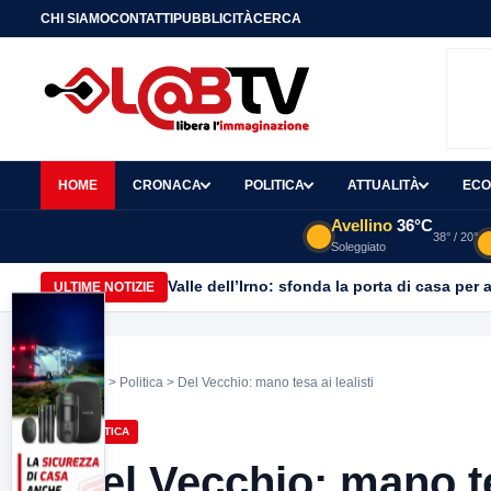
CHI SIAMO
CONTATTI
PUBBLICITÀ
CERCA
HOME
CRONACA
POLITICA
ATTUALITÀ
ECO
Avellino
36°C
38° / 20°
Soleggiato
Valle dell’Irno: sfonda la porta di casa per 
ULTIME NOTIZIE
Home
>
Politica
> Del Vecchio: mano tesa ai lealisti
POLITICA
Del Vecchio: mano tes