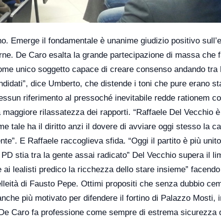
o. Emerge il fondamentale è unanime giudizio positivo sull’ex
 urne. De Caro esalta la grande partecipazione di massa che 
cia come unico soggetto capace di creare consenso andando tra 
andidati”, dice Umberto, che distende i toni che pure erano sta
Nessun riferimento al pressoché inevitabile redde rationem co
a maggiore rilassatezza dei rapporti. “Raffaele Del Vecchio è 
 tale ha il diritto anzi il dovere di avviare oggi stesso la 
e”. E Raffaele raccoglieva sfida. “Oggi il partito è più unito
 PD stia tra la gente assai radicato” Del Vecchio supera il lim
ai lealisti predico la ricchezza dello stare insieme” facendo
velleità di Fausto Pepe. Ottimi propositi che senza dubbio c
 anche più motivato per difendere il fortino di Palazzo Mosti,
De Caro fa professione come sempre di estrema sicurezza