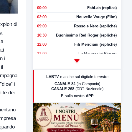
00:00
FabLab (replica)
02:00
Nouvelle Vouge (Film)
ploit di
09:00
Rosso e Nero (repliche)
fa
10:30
Buonissimo Red Roger (repliche)
la
12:00
Fili Meridiani (repliche)
ti
13:00
La Mappa dei Piaceri
n i
14:00
LabNews
il
17:00
LabNews (replica)
campagna
LABTV
e anche sul digitale terrestre
18:30
Di Faccia e di Profilo (repliche)
”dice” i
CANALE 84
(in Campania)
CANALE 268
(DDT Nazionale)
19:30
LabNews (Diretta)
ite dei
E sulla nostra
APP
21:00
Free Sport
23:00
LabNews (replica)
ementano
 impresa
 quando