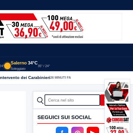
Salerno
34°C
 24°
35° / 24°
Soleggiato
intervento dei Carabinieri
26 MINUTI FA
CERCA
Cerca
SEGUICI SUI SOCIAL
f
◎
▶