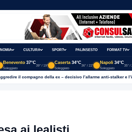
NOMIA
CULTURA
SPORT
PALINSESTO
FORMAT TV
Benevento
37°C
Caserta
34°C
Napoli
34°C
39° / 19°
36° / 22°
35° /
Soleggiato
Soleggiato
Soleggiato
aggredire il compagno della ex – decisivo l’allarme anti-stalker e l’
a ai lealisti