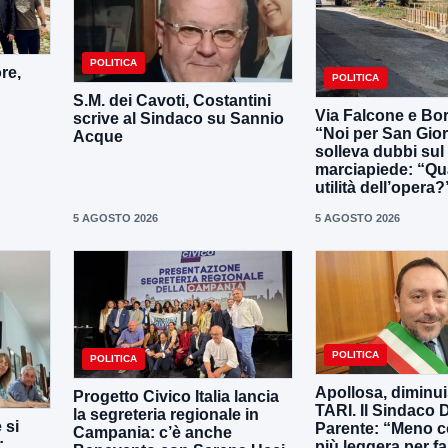
POLITICA
re,
POLITICA
S.M. dei Cavoti, Costantini
Via Falcone e Bor
scrive al Sindaco su Sannio
“Noi per San Gio
Acque
solleva dubbi su
marciapiede: “Qua
utilità dell’opera?
5 AGOSTO 2026
5 AGOSTO 2026
POLITICA
POLITICA
Apollosa, diminui
Progetto Civico Italia lancia
TARI. Il Sindaco 
la segreteria regionale in
 si
Parente: “Meno c
Campania: c’è anche
:
più leggera per fa