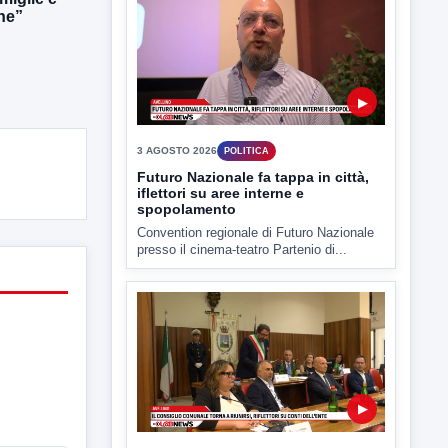
he”
Estate: Nargi e Festa peggiore degli
ultimi 10 anni. Cipriano: 90 eventi in
città
È scontro sulla bontà del “Ferragosto
avellinese” tra gli ex...
▶
3 AGOSTO 2026
POLITICA
Futuro Nazionale fa tappa in città,
iflettori su aree interne e
spopolamento
Convention regionale di Futuro Nazionale
presso il cinema-teatro Partenio di...