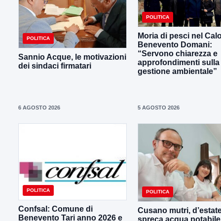
POLITICA
Moria di pesci nel Calo
POLITICA
Benevento Domani:
“Servono chiarezza e
Sannio Acque, le motivazioni
approfondimenti sulla
dei sindaci firmatari
gestione ambientale”
6 AGOSTO 2026
5 AGOSTO 2026
POLITICA
POLITICA
Confsal: Comune di
Cusano mutri, d’estate
Benevento Tari anno 2026 e
spreca acqua potabile