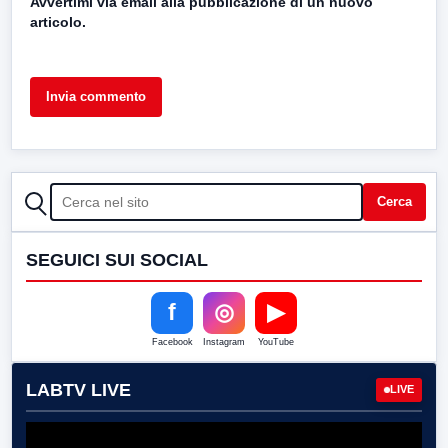
Avvertimi via email alla pubblicazione di un nuovo
articolo.
CERCA
Cerca
SEGUICI SUI SOCIAL
f
◎
▶
Facebook
Instagram
YouTube
LABTV LIVE
LIVE