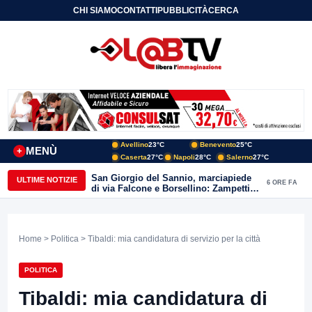
CHI SIAMO
CONTATTI
PUBBLICITÀ
CERCA
Avellino
23°C
Benevento
25°C
MENÙ
+
Caserta
27°C
Napoli
28°C
Salerno
27°C
San Giorgio del Sannio, marciapiede
ULTIME NOTIZIE
6 ORE FA
di via Falcone e Borsellino: Zampetti e
Lombardi replicano alle polemiche
Home
>
Politica
> Tibaldi: mia candidatura di servizio per la città
POLITICA
Tibaldi: mia candidatura di