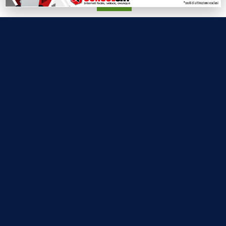
Accetta
Labtv.net è un prodotto Consulservice S.r.l.
Labtv.net è il sito ufficiale del canale televisivo di Lab Tv canale 84
del digitale terrestre Regione Campania
Sede legale: Via Chiaio, 5 - 83010 – Torrioni (AV)
P.IVA 02757950643
Oscr. R.E.A. AV N.181151
Editore: Consulservice S.r.l.
Testata giornalistica Reg. Trib. di Benevento
n. 244 del 26.02.2015
Direttore Responsabile Dott.ssa Oliviero Antonella
Contatti: 0824.337274 – 327.7390733
redazione@labtv.net