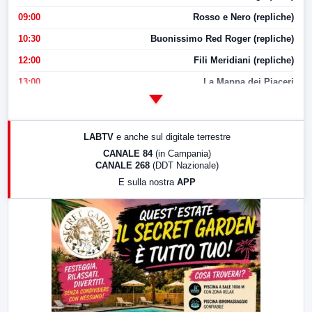
09:00
Rosso e Nero (repliche)
10:30
Buonissimo Red Roger (repliche)
12:00
Fili Meridiani (repliche)
13:00
La Mappa dei Piaceri
14:00
LabNews
17:00
LabNews (replica)
LABTV
e anche sul digitale terrestre
18:30
Di Faccia e di Profilo (repliche)
CANALE 84
(in Campania)
CANALE 268
(DDT Nazionale)
19:30
LabNews (Diretta)
E sulla nostra
APP
21:00
Free Sport
23:00
LabNews (replica)