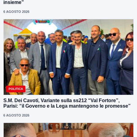
insieme”
6 AGOSTO 2026
POLITICA
S.M. Dei Cavoti, Variante sulla ss212 “Val Fortore”,
Parisi: “il Governo e la Lega mantengono le promesse”
6 AGOSTO 2026