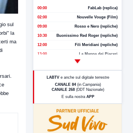
00:00
FabLab (replica)
02:00
Nouvelle Vouge (Film)
io sul
09:00
Rosso e Nero (repliche)
rbi” la
10:30
Buonissimo Red Roger (repliche)
certi ma
12:00
Fili Meridiani (repliche)
di
13:00
La Mappa dei Piaceri
14:00
LabNews
17:00
LabNews (replica)
rsari.
LABTV
e anche sul digitale terrestre
18:30
Di Faccia e di Profilo (repliche)
ce
CANALE 84
(in Campania)
CANALE 268
(DDT Nazionale)
19:30
LabNews (Diretta)
ebbe
E sulla nostra
APP
21:00
Free Sport
23:00
LabNews (replica)