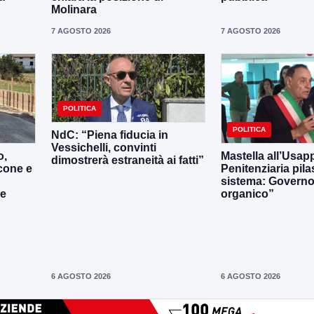
Molinara
7 AGOSTO 2026
7 AGOSTO 2026
POLITICA
POLITICA
NdC: “Piena fiducia in
Vessichelli, convinti
o,
Mastella all’Usapp
dimostrerà estraneità ai fatti”
cone e
Penitenziaria pila
sistema: Governo 
le
organico”
6 AGOSTO 2026
6 AGOSTO 2026