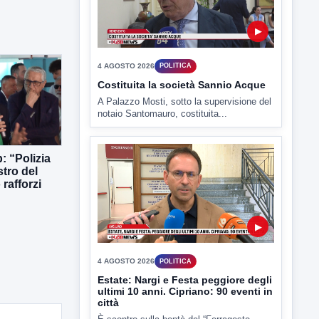
TUTTI I VIDEO
▶
: “Polizia
4 AGOSTO 2026
POLITICA
stro del
Costituita la società Sannio Acque
rafforzi
A Palazzo Mosti, sotto la supervisione del
notaio Santomauro, costituita...
▶