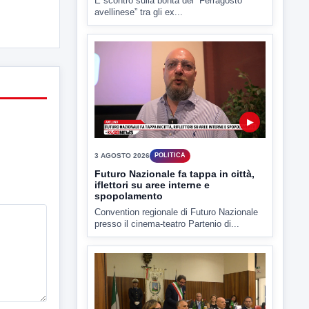
4 AGOSTO 2026
POLITICA
Estate: Nargi e Festa peggiore degli
ultimi 10 anni. Cipriano: 90 eventi in
città
È scontro sulla bontà del “Ferragosto
avellinese” tra gli ex...
▶
3 AGOSTO 2026
POLITICA
Futuro Nazionale fa tappa in città,
iflettori su aree interne e
spopolamento
Convention regionale di Futuro Nazionale