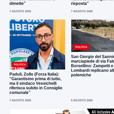
dimette”
risposta”
7 AGOSTO 2026
7 AGOSTO 2026
POLITICA
San Giorgio del Sanni
marciapiede di via Fal
POLITICA
Borsellino: Zampetti e
Lombardi replicano al
Paduli, Zollo (Forza Italia):
polemiche
“Garantismo prima di tutto,
ma il sindaco Vessichelli
riferisca subito in Consiglio
comunale”
7 AGOSTO 2026
6 AGOSTO 2026