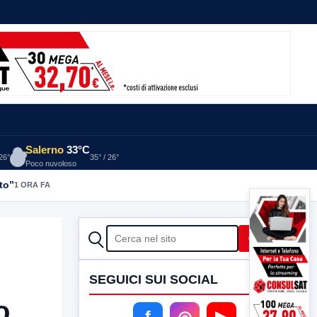
Salerno
33°C
 26°
35° / 26°
Poco nuvoloso
to”
1 ORA FA
CERCA
Cerca
SEGUICI SUI SOCIAL
o
f
◎
▶