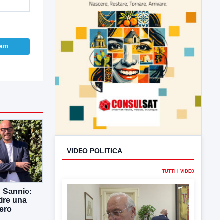
ram
D Sannio:
tire una
ero
VIDEO POLITICA