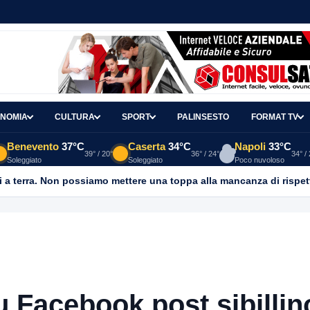
NOMIA
CULTURA
SPORT
PALINSESTO
FORMAT TV
Benevento
37°C
Caserta
34°C
Napoli
33°C
39° / 20°
36° / 24°
34° /
Soleggiato
Soleggiato
Poco nuvoloso
 a terra. Non possiamo mettere una toppa alla mancanza di rispet
su Facebook post sibillin