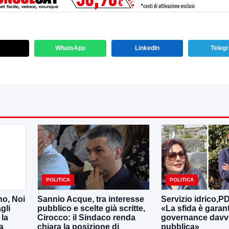
WhatsApp
LinkedIn
Teleg
POLITICA
POLITICA
no, Noi
Sannio Acque, tra interesse
Servizio idrico,P
gli
pubblico e scelte già scritte,
«La sfida è garan
 la
Cirocco: il Sindaco renda
governance davv
a
chiara la posizione di
pubblica»