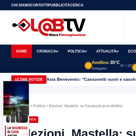
CHI SIAMO
CONTATTI
PUBBLICITÀ
CERCA
HOME
CRONACA
POLITICA
ATTUALITÀ
ECO
Avellino
35°C
36° / 20°
Soleggiato
Asia Benevento: “Cassonetti vuoti e sacchi
ULTIME NOTIZIE
Home
>
Politica
> Elezioni, Mastella: su Facebook post sibillino
POLITICA
Elezioni, Mastella: 