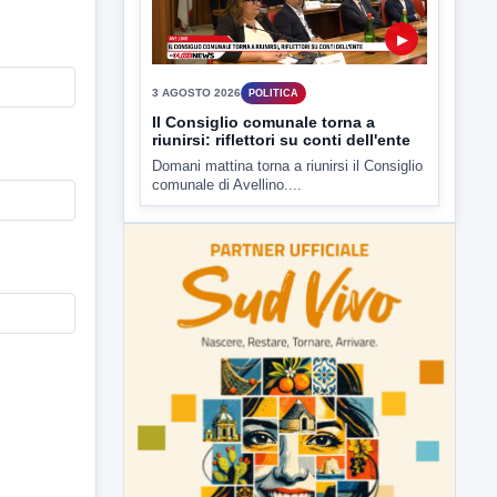
presso il cinema-teatro Partenio di...
▶
3 AGOSTO 2026
POLITICA
Il Consiglio comunale torna a
riunirsi: riflettori su conti dell'ente
Domani mattina torna a riunirsi il Consiglio
comunale di Avellino....