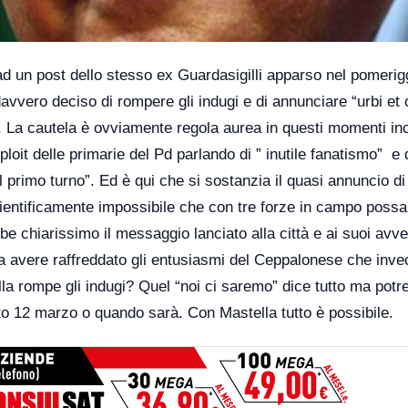
 un post dello stesso ex Guardasigilli apparso nel pomerigg
vero deciso di rompere gli indugi e di annunciare “urbi et o
. La cautela è ovviamente regola aurea in questi momenti in
ploit delle primarie del Pd parlando di ” inutile fanatismo” e 
l primo turno”. Ed è qui che si sostanzia il quasi annuncio di
ientificamente impossibile che con tre forze in campo possa
 chiarissimo il messaggio lanciato alla città e ai suoi avve
va avere raffreddato gli entusiasmi del Ceppalonese che inve
lla rompe gli indugi? Quel “noi ci saremo” dice tutto ma potr
to 12 marzo o quando sarà. Con Mastella tutto è possibile.