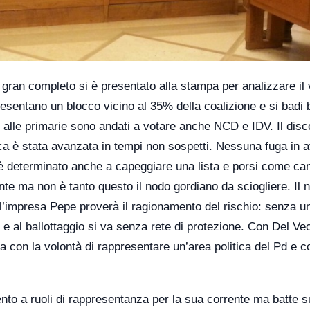
al gran completo si è presentato alla stampa per analizzare il
presentano un blocco vicino al 35% della coalizione e si badi 
è alle primarie sono andati a votare anche NCD e IDV. Il disc
itica è stata avanzata in tempi non sospetti. Nessuna fuga in a
 è determinato anche a capeggiare una lista e porsi come ca
rente ma non è tanto questo il nodo gordiano da sciogliere. Il 
’impresa Pepe proverà il ragionamento del rischio: senza un
e al ballottaggio si va senza rete di protezione. Con Del Ve
a con la volontà di rappresentare un’area politica del Pd e c
nto a ruoli di rappresentanza per la sua corrente ma batte s