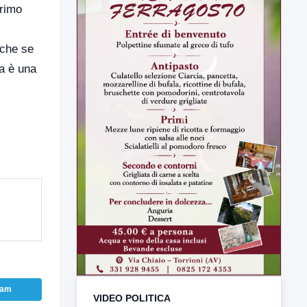
primo
 che se
a è una
VIDEO POLITICA
ram
TUTTI I VIDEO