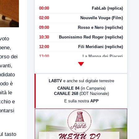
00:00
FabLab (replica)
02:00
Nouvelle Vouge (Film)
09:00
Rosso e Nero (repliche)
10:30
Buonissimo Red Roger (repliche)
 voto
12:00
Fili Meridiani (repliche)
bene,
orso dei
13:00
La Mappa dei Piaceri
vanti,
14:00
LabNews
ndidato
17:00
LabNews (replica)
LABTV
e anche sul digitale terrestre
nodo è
18:30
Di Faccia e di Profilo (repliche)
CANALE 84
(in Campania)
ità le
CANALE 268
(DDT Nazionale)
19:30
LabNews (Diretta)
E sulla nostra
APP
cchio e
21:00
Free Sport
ontarsi
23:00
LabNews (replica)
ul tasto