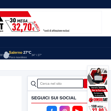
Salerno
27°C
 26°
34° / 27°
Poco nuvoloso
CERCA
Cerca
SEGUICI SUI SOCIAL
f
◎
▶