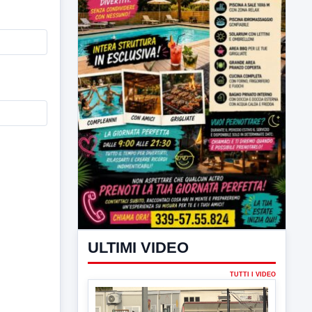
ULTIMI VIDEO
TUTTI I VIDEO
▶
7 AGOSTO 2026
SPORT BENEVENTO
Benevento Calcio: Le scelte di
Floro Flores per il debutto di Coppa
Italia