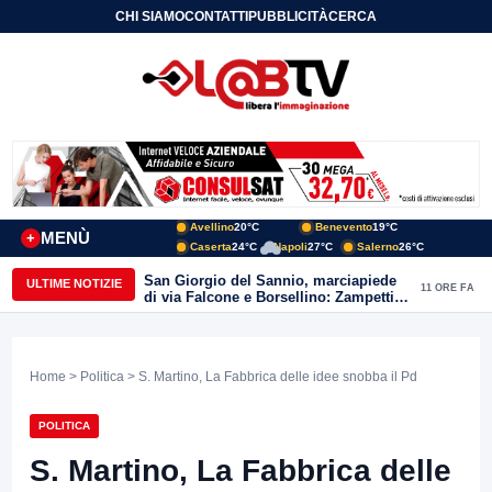
CHI SIAMO
CONTATTI
PUBBLICITÀ
CERCA
Avellino
20°C
Benevento
19°C
MENÙ
+
Caserta
24°C
Napoli
27°C
Salerno
26°C
San Giorgio del Sannio, marciapiede
ULTIME NOTIZIE
11 ORE FA
di via Falcone e Borsellino: Zampetti e
Lombardi replicano alle polemiche
Home
>
Politica
> S. Martino, La Fabbrica delle idee snobba il Pd
POLITICA
S. Martino, La Fabbrica delle