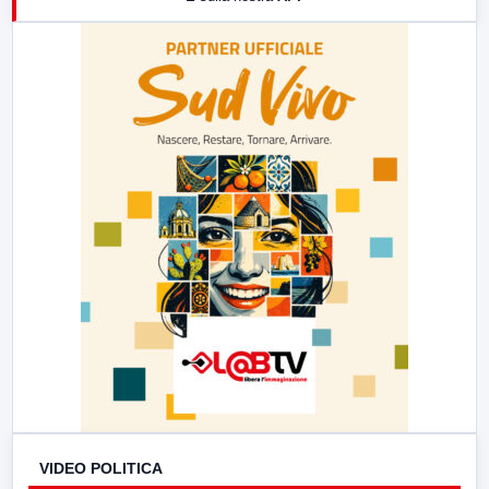
21:00
Free Sport
23:00
LabNews (replica)
VIDEO POLITICA