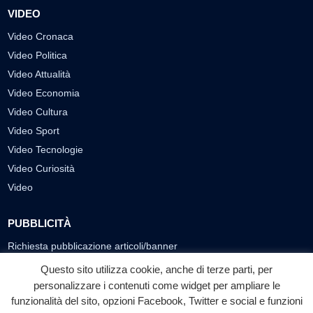
VIDEO
Video Cronaca
Video Politica
Video Attualità
Video Economia
Video Cultura
Video Sport
Video Tecnologie
Video Curiosità
Video
PUBBLICITÀ
Richiesta pubblicazione articoli/banner
Questo sito utilizza cookie, anche di terze parti, per
SEGUICI SUI SOCIAL
personalizzare i contenuti come widget per ampliare le
funzionalità del sito, opzioni Facebook, Twitter e social e funzioni
f
◎
▶