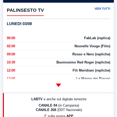
VEDI TUTTI
PALINSESTO TV
LUNEDI 03/08
00:00
FabLab (replica)
02:00
Nouvelle Vouge (Film)
09:00
Rosso e Nero (repliche)
10:30
Buonissimo Red Roger (repliche)
12:00
Fili Meridiani (repliche)
13:00
La Mappa dei Piaceri
14:00
LabNews
17:00
LabNews (replica)
LABTV
e anche sul digitale terrestre
18:30
Di Faccia e di Profilo (repliche)
CANALE 84
(in Campania)
CANALE 268
(DDT Nazionale)
19:30
LabNews (Diretta)
E sulla nostra
APP