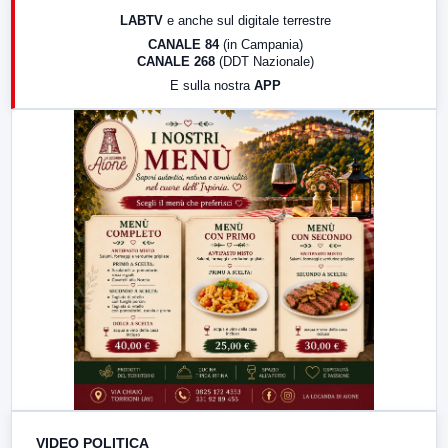
17:00
LabNews (replica)
LABTV
e anche sul digitale terrestre
18:30
Di Faccia e di Profilo (repliche)
CANALE 84
(in Campania)
CANALE 268
(DDT Nazionale)
19:30
LabNews (Diretta)
E sulla nostra
APP
21:00
Free Sport
23:00
LabNews (replica)
VIDEO POLITICA