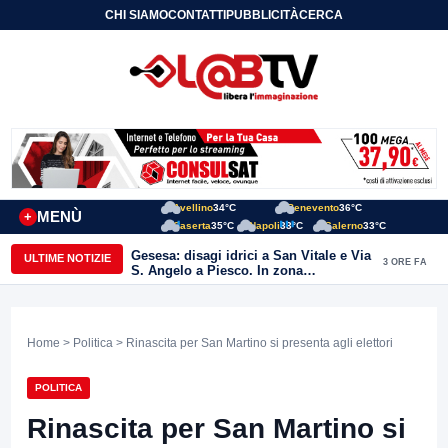
CHI SIAMO
CONTATTI
PUBBLICITÀ
CERCA
Avellino
34°C
Benevento
36°C
MENÙ
+
Caserta
35°C
Napoli
33°C
Salerno
33°C
Gesesa: disagi idrici a San Vitale e Via
ULTIME NOTIZIE
3 ORE FA
S. Angelo a Piesco. In zona
posizionata l’autobotte
Home
>
Politica
> Rinascita per San Martino si presenta agli elettori
POLITICA
Rinascita per San Martino si