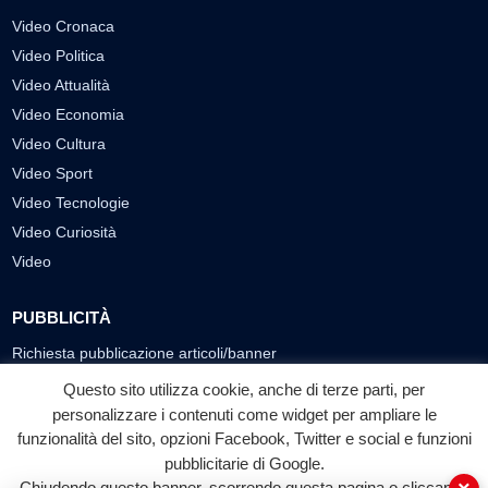
Video Cronaca
Video Politica
Video Attualità
Video Economia
Video Cultura
Video Sport
Video Tecnologie
Video Curiosità
Video
PUBBLICITÀ
Richiesta pubblicazione articoli/banner
Questo sito utilizza cookie, anche di terze parti, per
SEGUICI SUI SOCIAL
personalizzare i contenuti come widget per ampliare le
funzionalità del sito, opzioni Facebook, Twitter e social e funzioni
f
◎
▶
pubblicitarie di Google.
Facebook
Instagram
YouTube
Chiudendo questo banner, scorrendo questa pagina o cliccando