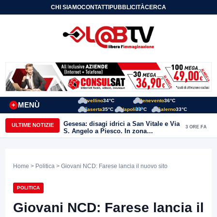
CHI SIAMO
CONTATTI
PUBBLICITÀ
CERCA
Avellino
34°C
Benevento
36°C
MENÙ
+
Caserta
35°C
Napoli
33°C
Salerno
33°C
Gesesa: disagi idrici a San Vitale e Via
ULTIME NOTIZIE
3 ORE FA
S. Angelo a Piesco. In zona
posizionata l’autobotte
Home
>
Politica
> Giovani NCD: Farese lancia il nuovo sito
POLITICA
Giovani NCD: Farese lancia il