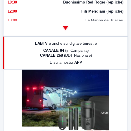
10:30
Buonissimo Red Roger (repliche)
12:00
Fili Meridiani (repliche)
13:00
La Mappa dei Piaceri
14:00
LabNews
17:00
LabNews (replica)
LABTV
e anche sul digitale terrestre
18:30
Di Faccia e di Profilo (repliche)
CANALE 84
(in Campania)
CANALE 268
(DDT Nazionale)
19:30
LabNews (Diretta)
E sulla nostra
APP
21:00
Free Sport
23:00
LabNews (replica)