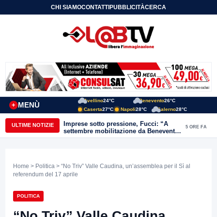
CHI SIAMO
CONTATTI
PUBBLICITÀ
CERCA
Avellino
24°C
Benevento
26°C
MENÙ
+
Caserta
27°C
Napoli
28°C
Salerno
28°C
Imprese sotto pressione, Fucci: “A
ULTIME NOTIZIE
5 ORE FA
settembre mobilitazione da Benevento
e Avellino”
Home
>
Politica
> “No Triv” Valle Caudina, un’assemblea per il Sì al
referendum del 17 aprile
POLITICA
“No Triv” Valle Caudina,