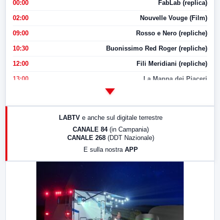
00:00
FabLab (replica)
02:00
Nouvelle Vouge (Film)
09:00
Rosso e Nero (repliche)
10:30
Buonissimo Red Roger (repliche)
12:00
Fili Meridiani (repliche)
13:00
La Mappa dei Piaceri
14:00
LabNews
17:00
LabNews (replica)
LABTV
e anche sul digitale terrestre
18:30
Di Faccia e di Profilo (repliche)
CANALE 84
(in Campania)
CANALE 268
(DDT Nazionale)
19:30
LabNews (Diretta)
E sulla nostra
APP
21:00
Free Sport
23:00
LabNews (replica)