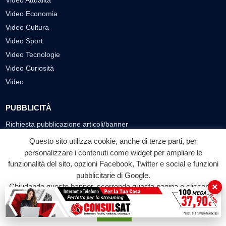
Video Attualità
Video Economia
Video Cultura
Video Sport
Video Tecnologie
Video Curiosità
Video
PUBBLICITÀ
Richiesta pubblicazione articoli/banner
Questo sito utilizza cookie, anche di terze parti, per
SEGUICI SUI SOCIAL
personalizzare i contenuti come widget per ampliare le
funzionalità del sito, opzioni Facebook, Twitter e social e funzioni
f
◎
▶
pubblicitarie di Google.
Facebook
Instagram
YouTube
×
Chiudendo questo banner, scorrendo questa pagina o cliccando
su qualunque suo elemento acconsenti all'uso dei cookie.
© 2026 LABTV - Tutti i diritti riservati
Accetta