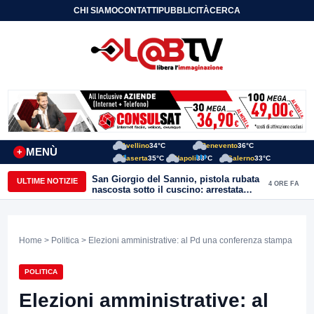
CHI SIAMO
CONTATTI
PUBBLICITÀ
CERCA
Avellino
34°C
Benevento
36°C
MENÙ
+
Caserta
35°C
Napoli
33°C
Salerno
33°C
San Giorgio del Sannio, pistola rubata
ULTIME NOTIZIE
4 ORE FA
nascosta sotto il cuscino: arrestata
51enne
Home
>
Politica
> Elezioni amministrative: al Pd una conferenza stampa
POLITICA
Elezioni amministrative: al