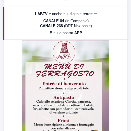
17:00
LabNews (replica)
LABTV
e anche sul digitale terrestre
18:30
Di Faccia e di Profilo (repliche)
CANALE 84
(in Campania)
CANALE 268
(DDT Nazionale)
19:30
LabNews (Diretta)
E sulla nostra
APP
21:00
Free Sport
23:00
LabNews (replica)