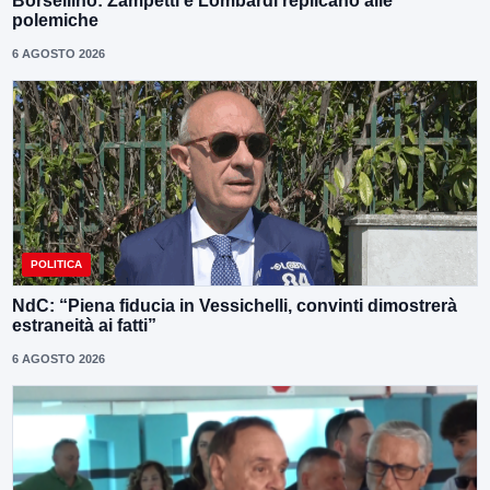
Borsellino: Zampetti e Lombardi replicano alle
polemiche
6 AGOSTO 2026
POLITICA
NdC: “Piena fiducia in Vessichelli, convinti dimostrerà
estraneità ai fatti”
6 AGOSTO 2026