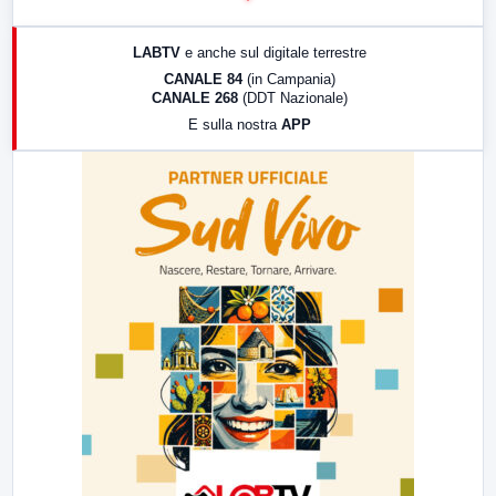
17:00
LabNews (replica)
LABTV
e anche sul digitale terrestre
18:30
Di Faccia e di Profilo (repliche)
CANALE 84
(in Campania)
CANALE 268
(DDT Nazionale)
19:30
LabNews (Diretta)
E sulla nostra
APP
21:00
Free Sport
23:00
LabNews (replica)