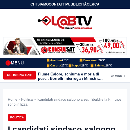
CHI SIAMO
CONTATTI
PUBBLICITÀ
CERCA
Avellino
25°C
Benevento
26°C
MENÙ
+
Caserta
27°C
Napoli
28°C
Salerno
28°C
Fiume Calore, schiuma e moria di
ULTIME NOTIZIE
32 MINUTI FA
pesci: Borrelli interroga i Ministri.
“Benevento paga l’assenza del
depuratore
Home
>
Politica
> I candidati sindaco salgono a sei. Tibaldi e la Principe
sono in lizza
POLITICA
I candidati sindaco salgono