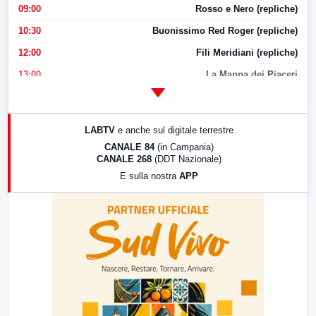
09:00
Rosso e Nero (repliche)
10:30
Buonissimo Red Roger (repliche)
12:00
Fili Meridiani (repliche)
13:00
La Mappa dei Piaceri
14:00
LabNews
17:00
LabNews (replica)
LABTV
e anche sul digitale terrestre
18:30
Di Faccia e di Profilo (repliche)
CANALE 84
(in Campania)
CANALE 268
(DDT Nazionale)
19:30
LabNews (Diretta)
E sulla nostra
APP
21:00
Free Sport
23:00
LabNews (replica)