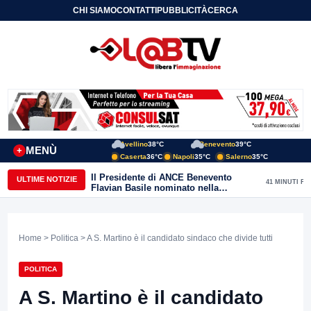
CHI SIAMO
CONTATTI
PUBBLICITÀ
CERCA
Avellino
38°C
Benevento
39°C
MENÙ
+
Caserta
36°C
Napoli
35°C
Salerno
35°C
Il Presidente di ANCE Benevento
ULTIME NOTIZIE
41 MINUTI FA
Flavian Basile nominato nella
Commissione Tecnica
“Internazionalizzazione” di
Confindustria Nazionale
Home
>
Politica
> A S. Martino è il candidato sindaco che divide tutti
POLITICA
A S. Martino è il candidato