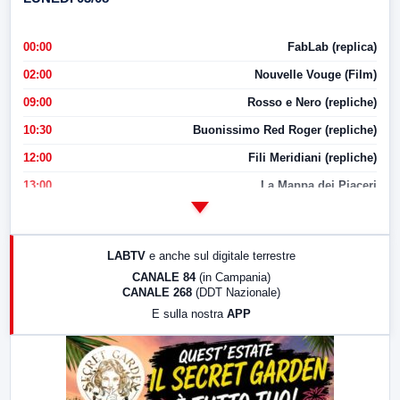
00:00
FabLab (replica)
02:00
Nouvelle Vouge (Film)
09:00
Rosso e Nero (repliche)
10:30
Buonissimo Red Roger (repliche)
12:00
Fili Meridiani (repliche)
13:00
La Mappa dei Piaceri
14:00
LabNews
17:00
LabNews (replica)
LABTV
e anche sul digitale terrestre
18:30
Di Faccia e di Profilo (repliche)
CANALE 84
(in Campania)
CANALE 268
(DDT Nazionale)
19:30
LabNews (Diretta)
E sulla nostra
APP
21:00
Free Sport
23:00
LabNews (replica)