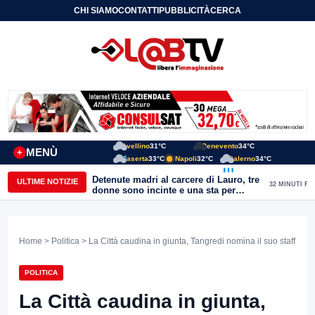
CHI SIAMO
CONTATTI
PUBBLICITÀ
CERCA
Avellino
31°C
Benevento
34°C
MENÙ
+
Caserta
33°C
Napoli
32°C
Salerno
34°C
Detenute madri al carcere di Lauro, tre
ULTIME NOTIZIE
32 MINUTI FA
donne sono incinte e una sta per
partorire. Ciambriello: Un bambino
non può avere il carcere come primo
orizzonte di vita
Home
>
Politica
> La Città caudina in giunta, Tangredi nomina il suo staff
POLITICA
La Città caudina in giunta,