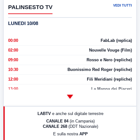
VEDI TUTTI
PALINSESTO TV
LUNEDI 10/08
00:00
FabLab (replica)
02:00
Nouvelle Vouge (Film)
09:00
Rosso e Nero (repliche)
10:30
Buonissimo Red Roger (repliche)
12:00
Fili Meridiani (repliche)
13:00
La Mappa dei Piaceri
14:00
LabNews
17:00
LabNews (replica)
LABTV
e anche sul digitale terrestre
18:30
Di Faccia e di Profilo (repliche)
CANALE 84
(in Campania)
CANALE 268
(DDT Nazionale)
19:30
LabNews (Diretta)
E sulla nostra
APP
21:00
Free Sport