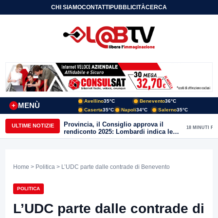
CHI SIAMO
CONTATTI
PUBBLICITÀ
CERCA
Avellino
35°C
Benevento
36°C
MENÙ
+
Caserta
35°C
Napoli
34°C
Salerno
35°C
Provincia, il Consiglio approva il
ULTIME NOTIZIE
18 MINUTI FA
rendiconto 2025: Lombardi indica le
priorità del nuovo mandato
Home
>
Politica
> L’UDC parte dalle contrade di Benevento
POLITICA
L’UDC parte dalle contrade di