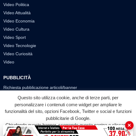
Video Politica
Video Attualità
Video Economia
Video Cultura
Video Sport
Video Tecnologie
Video Curiosità
Video
PUBBLICITÀ
Richiesta pubblicazione articoli/banner
Questo sito utilizza cookie, anche di terze parti, per
SEGUICI SUI SOCIAL
personalizzare i contenuti come widget per ampliare le
f
◎
▶
funzionalità del sito, opzioni Facebook, Twitter e social e funzioni
pubblicitarie di Google.
Facebook
Instagram
YouTube
×
Chiudendo questo banner, scorrendo questa pagina o cliccando
su qualunque suo elemento acconsenti all'uso dei cookie.