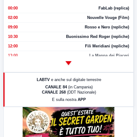
00:00
FabLab (replica)
02:00
Nouvelle Vouge (Film)
09:00
Rosso e Nero (repliche)
10:30
Buonissimo Red Roger (repliche)
12:00
Fili Meridiani (repliche)
13:00
La Mappa dei Piaceri
14:00
LabNews
17:00
LabNews (replica)
LABTV
e anche sul digitale terrestre
18:30
Di Faccia e di Profilo (repliche)
CANALE 84
(in Campania)
CANALE 268
(DDT Nazionale)
19:30
LabNews (Diretta)
E sulla nostra
APP
21:00
Free Sport
23:00
LabNews (replica)