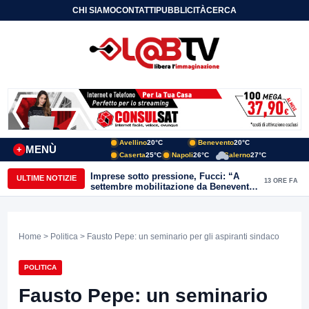
CHI SIAMO
CONTATTI
PUBBLICITÀ
CERCA
Avellino
20°C
Benevento
20°C
MENÙ
+
Caserta
25°C
Napoli
26°C
Salerno
27°C
Imprese sotto pressione, Fucci: “A
ULTIME NOTIZIE
13 ORE FA
settembre mobilitazione da Benevento
e Avellino”
Home
>
Politica
> Fausto Pepe: un seminario per gli aspiranti sindaco
POLITICA
Fausto Pepe: un seminario