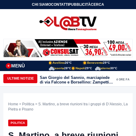
CHI SIAMO
CONTATTI
PUBBLICITÀ
CERCA
Avellino
26°C
Benevento
29°C
MENÙ
+
Caserta
28°C
Napoli
29°C
Salerno
30°C
San Giorgio del Sannio, marciapiede
ULTIME NOTIZIE
4 ORE FA
di via Falcone e Borsellino: Zampetti e
Lombardi replicano alle polemiche
Home
>
Politica
> S. Martino, a breve riunioni tra i gruppi di D’Alessio, La
Pietra e Pisano
POLITICA
S. Martino, a breve riunioni