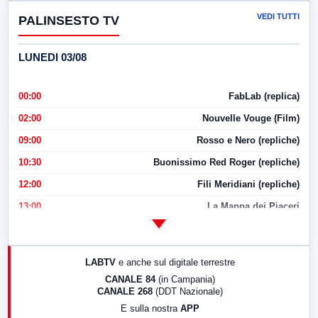
VEDI TUTTI
PALINSESTO TV
LUNEDI 03/08
00:00
FabLab (replica)
02:00
Nouvelle Vouge (Film)
09:00
Rosso e Nero (repliche)
10:30
Buonissimo Red Roger (repliche)
12:00
Fili Meridiani (repliche)
13:00
La Mappa dei Piaceri
14:00
LabNews
17:00
LabNews (replica)
LABTV
e anche sul digitale terrestre
18:30
Di Faccia e di Profilo (repliche)
CANALE 84
(in Campania)
CANALE 268
(DDT Nazionale)
19:30
LabNews (Diretta)
E sulla nostra
APP
21:00
Free Sport