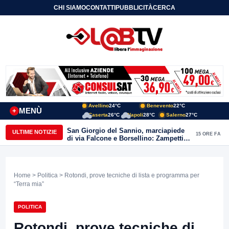
CHI SIAMO
CONTATTI
PUBBLICITÀ
CERCA
Avellino
24°C
Benevento
22°C
MENÙ
+
Caserta
26°C
Napoli
28°C
Salerno
27°C
San Giorgio del Sannio, marciapiede
ULTIME NOTIZIE
15 ORE FA
di via Falcone e Borsellino: Zampetti e
Lombardi replicano alle polemiche
Home
>
Politica
> Rotondi, prove tecniche di lista e programma per
“Terra mia”
POLITICA
Rotondi, prove tecniche di