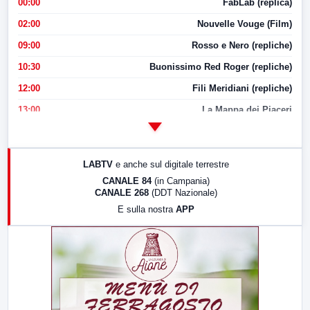
00:00
FabLab (replica)
02:00
Nouvelle Vouge (Film)
09:00
Rosso e Nero (repliche)
10:30
Buonissimo Red Roger (repliche)
12:00
Fili Meridiani (repliche)
13:00
La Mappa dei Piaceri
14:00
LabNews
17:00
LabNews (replica)
LABTV
e anche sul digitale terrestre
18:30
Di Faccia e di Profilo (repliche)
CANALE 84
(in Campania)
CANALE 268
(DDT Nazionale)
19:30
LabNews (Diretta)
E sulla nostra
APP
21:00
Free Sport
23:00
LabNews (replica)