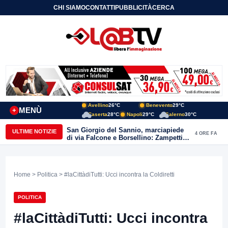
CHI SIAMO
CONTATTI
PUBBLICITÀ
CERCA
Avellino
26°C
Benevento
29°C
MENÙ
+
Caserta
28°C
Napoli
29°C
Salerno
30°C
San Giorgio del Sannio, marciapiede
ULTIME NOTIZIE
4 ORE FA
di via Falcone e Borsellino: Zampetti e
Lombardi replicano alle polemiche
Home
>
Politica
> #laCittàdiTutti: Ucci incontra la Coldiretti
POLITICA
#laCittàdiTutti: Ucci incontra