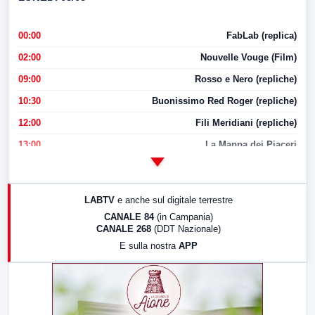
00:00
FabLab (replica)
02:00
Nouvelle Vouge (Film)
09:00
Rosso e Nero (repliche)
10:30
Buonissimo Red Roger (repliche)
12:00
Fili Meridiani (repliche)
13:00
La Mappa dei Piaceri
14:00
LabNews
17:00
LabNews (replica)
LABTV
e anche sul digitale terrestre
18:30
Di Faccia e di Profilo (repliche)
CANALE 84
(in Campania)
CANALE 268
(DDT Nazionale)
19:30
LabNews (Diretta)
E sulla nostra
APP
21:00
Free Sport
23:00
LabNews (replica)