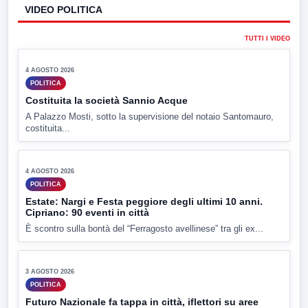
VIDEO POLITICA
▶
TUTTI I VIDEO
4 AGOSTO 2026
POLITICA
Costituita la società Sannio Acque
A Palazzo Mosti, sotto la supervisione del notaio Santomauro,
costituita...
▶
4 AGOSTO 2026
POLITICA
Estate: Nargi e Festa peggiore degli ultimi 10 anni.
Cipriano: 90 eventi in città
È scontro sulla bontà del “Ferragosto avellinese” tra gli ex...
▶
3 AGOSTO 2026
POLITICA
Futuro Nazionale fa tappa in città, iflettori su aree