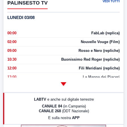
VEDI TUTTI
PALINSESTO TV
LUNEDI 03/08
00:00
FabLab (replica)
02:00
Nouvelle Vouge (Film)
09:00
Rosso e Nero (repliche)
10:30
Buonissimo Red Roger (repliche)
12:00
Fili Meridiani (repliche)
13:00
La Mappa dei Piaceri
14:00
LabNews
17:00
LabNews (replica)
LABTV
e anche sul digitale terrestre
18:30
Di Faccia e di Profilo (repliche)
CANALE 84
(in Campania)
CANALE 268
(DDT Nazionale)
19:30
LabNews (Diretta)
E sulla nostra
APP
21:00
Free Sport