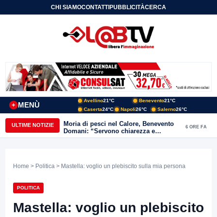
CHI SIAMO
CONTATTI
PUBBLICITÀ
CERCA
Avellino
21°C
Benevento
21°C
MENÙ
+
Caserta
24°C
Napoli
26°C
Salerno
26°C
Moria di pesci nel Calore, Benevento
ULTIME NOTIZIE
6 ORE FA
Domani: “Servono chiarezza e
approfondimenti sulla gestione
ambientale”
Home
>
Politica
> Mastella: voglio un plebiscito sulla mia persona
POLITICA
Mastella: voglio un plebiscito