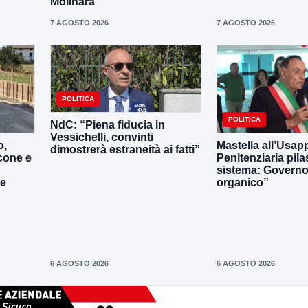
Molinara
7 AGOSTO 2026
7 AGOSTO 2026
POLITICA
POLITICA
NdC: “Piena fiducia in
Vessichelli, convinti
o,
Mastella all’Usapp
dimostrerà estraneità ai fatti”
cone e
Penitenziaria pila
sistema: Governo 
le
organico”
6 AGOSTO 2026
6 AGOSTO 2026