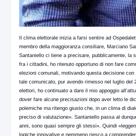
Il clima elettorale inizia a farsi sentire ad Ospedal
membro della maggioranza consiliare, Marciano Sal
Santaniello ci tiene a precisare, pubblicamente, la 
fra i cittadini, ho ritenuto opportuno di non fare c
elezioni comunali, motivando questa decisione con
tale comunicato, pur avendo rimesso nel luglio del 2
elettori, ho continuato a dare il mio appoggio all’
dover fare alcune precisazioni dopo aver letto le di
polemiche ma ritengo giusto che, in un clima di dia
preciso di valutazione». Santaniello passa al dunque
anni, sono quasi sempre gli stessi». Quindi «legge
logiche innovative e nemmeno riesco a comprendere l