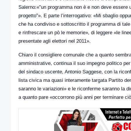
Salerno:«”un programma non è e non deve essere un
progetto”». E parte l’interrogativo: «Mi sbaglio opp
che ha condiviso e sottoscritto il programma di tale 
e rinfrescare un pò le memorie», di leggere «le lin
presentate agli elettori nel 2011».
Chiaro il consigliere comunale che a quanto sembr
amministrative, continua il suo impegno politico pe
del sindaco uscente, Antonio Saggese, con la riconfe
lista civica ma quasi interamente targata Partito d
saranno le variazioni» e le riconferme saranno la 
a quanto pare «occorrono più anni per terminare ciò 