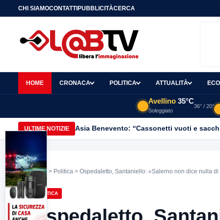
CHI SIAMO
CONTATTI
PUBBLICITÀ
CERCA
HOME
CRONACA
POLITICA
ATTUALITÀ
ECO
Avellino
35°C
36° / 20°
Soleggiato
Asia Benevento: “Cassonetti vuoti e sacchi
ULTIME NOTIZIE
Home
>
Politica
> Ospedaletto, Santaniello: «Salerno non dice nulla di
POLITICA
Ospedaletto, Santani