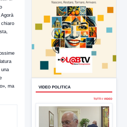
o
a Agorà
 chiaro
sta,
rossime
datura
VIDEO POLITICA
i una
e
TUTTI I VIDEO
to», ma
▶