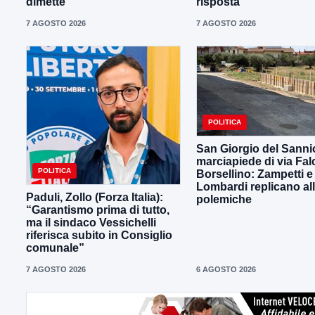
dimette”
risposta”
7 AGOSTO 2026
7 AGOSTO 2026
POLITICA
San Giorgio del Sanni
marciapiede di via Fal
POLITICA
Borsellino: Zampetti e
Lombardi replicano al
Paduli, Zollo (Forza Italia):
polemiche
“Garantismo prima di tutto,
ma il sindaco Vessichelli
riferisca subito in Consiglio
comunale”
7 AGOSTO 2026
6 AGOSTO 2026