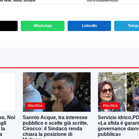
WhatsApp
LinkedIn
Teleg
POLITICA
POLITICA
no, Noi
Sannio Acque, tra interesse
Servizio idrico,P
gli
pubblico e scelte già scritte,
«La sfida è garan
 la
Cirocco: il Sindaco renda
governance davv
a
chiara la posizione di
pubblica»