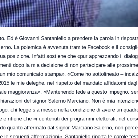
etto. Ed è Giovanni Santaniello a prendere la parola in rispost
erno. La polemica è avvenuta tramite Facebook e il consigli
sua posizione. Infatti sostiene che «pur apprezzando il dialo
ommenti dopo la mia decisione di non partecipare alle prossime
 un mio comunicato stampa». «Come ho sottolineato – incalz
015 le mie deleghe, nel rispetto del mandato affidatomi dagl
attuale maggioranza». «Mantenendo fede a questo impegno, sen
chiarazioni del signor Salerno Marciano. Non è mia intenzion
logo, chi legge sia messo nella condizione di avere un quadr
 e ritiene che «i contenuti dei programmi elettorali, nel cors
ndo quanto affermato dal signor Marciano Salerno, non perce
e seguenti affermazioni». Santaniello riporta le parole testu