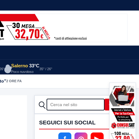
Salerno
33°C
 26°
35° / 26°
Poco nuvoloso
to”
2 ORE FA
CERCA
Cerca
SEGUICI SUI SOCIAL
f
◎
▶