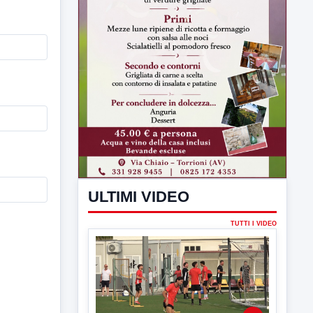
ULTIMI VIDEO
TUTTI I VIDEO
▶
7 AGOSTO 2026
SPORT BENEVENTO
Benevento Calcio: Le scelte di
Floro Flores per il debutto di Coppa
Italia
Il Benevento è pronto al debutto di Coppa
Italia. Scelte...