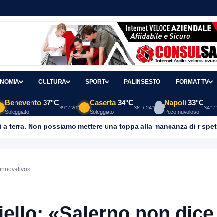
NOMIA
CULTURA
SPORT
PALINSESTO
FORMAT TV
Benevento
37°C
Caserta
34°C
Napoli
33°C
39° / 20°
36° / 24°
34° /
Soleggiato
Soleggiato
Poco nuvoloso
 a terra. Non possiamo mettere una toppa alla mancanza di rispet
 innovativo»
ello: «Salerno non dice