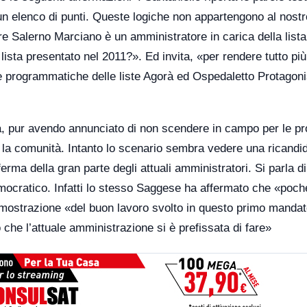
 elenco di punti. Queste logiche non appartengono al nostr
ure Salerno Marciano è un amministratore in carica della list
lista presentato nel 2011?». Ed invita, «per rendere tutto più
ee programmatiche delle liste Agorà ed Ospedaletto Protagoni
a, pur avendo annunciato di non scendere in campo per le p
r la comunità. Intanto lo scenario sembra vedere una ricandi
rma della gran parte degli attuali amministratori. Si parla d
emocratico. Infatti lo stesso Saggese ha affermato che «poch
dimostrazione «del buon lavoro svolto in questo primo manda
che l’attuale amministrazione si è prefissata di fare»