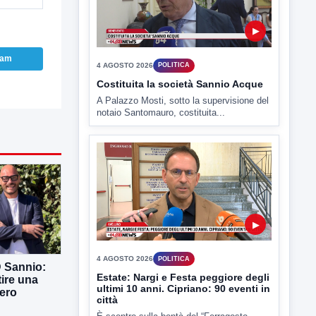
4 AGOSTO 2026
POLITICA
Costituita la società Sannio Acque
A Palazzo Mosti, sotto la supervisione del
ram
notaio Santomauro, costituita...
▶
4 AGOSTO 2026
POLITICA
Estate: Nargi e Festa peggiore degli
ultimi 10 anni. Cipriano: 90 eventi in
città
È scontro sulla bontà del “Ferragosto
D Sannio:
avellinese” tra gli ex...
tire una
ero