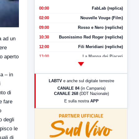
00:00
FabLab (replica)
02:00
Nouvelle Vouge (Film)
09:00
Rosso e Nero (repliche)
10:30
Buonissimo Red Roger (repliche)
a ad un
12:00
Fili Meridiani (repliche)
ere
go aperto
13:00
La Mappa dei Piaceri
14:00
LabNews
a – in
17:00
LabNews (replica)
LABTV
e anche sul digitale terrestre
i
18:30
Di Faccia e di Profilo (repliche)
CANALE 84
(in Campania)
to di
CANALE 268
(DDT Nazionale)
19:30
LabNews (Diretta)
E sulla nostra
APP
e fare
21:00
Free Sport
o
23:00
LabNews (replica)
o degli
pisco le
ali di