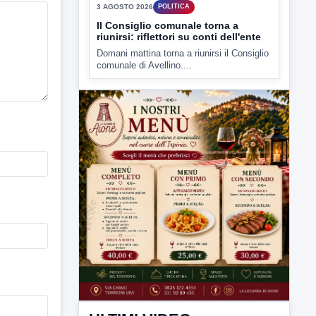
▶
3 AGOSTO 2026
POLITICA
Il Consiglio comunale torna a
riunirsi: riflettori su conti dell'ente
Domani mattina torna a riunirsi il Consiglio
comunale di Avellino....