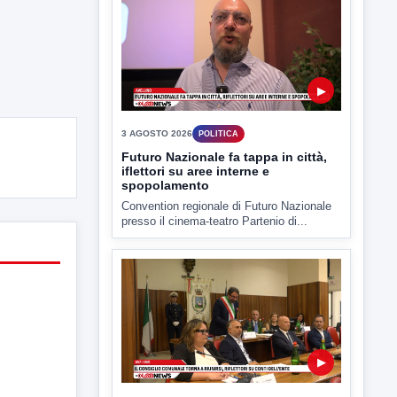
È scontro sulla bontà del “Ferragosto
avellinese” tra gli ex...
▶
3 AGOSTO 2026
POLITICA
Futuro Nazionale fa tappa in città,
iflettori su aree interne e
spopolamento
Convention regionale di Futuro Nazionale
presso il cinema-teatro Partenio di...