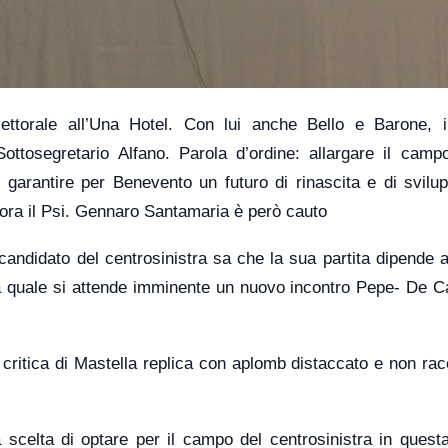
ttorale all’Una Hotel. Con lui anche Bello e Barone, 
ttosegretario Alfano. Parola d’ordine: allargare il camp
di garantire per Benevento un futuro di rinascita e di svil
 ora il Psi. Gennaro Santamaria è però cauto
 candidato del centrosinistra sa che la sua partita dipende
la quale si attende imminente un nuovo incontro Pepe- De Ca
e critica di Mastella replica con aplomb distaccato e non rac
a scelta di optare per il campo del centrosinistra in quest