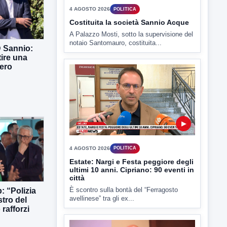
▶
4 AGOSTO 2026
D Sannio:
POLITICA
tire una
Costituita la società Sannio Acque
ero
A Palazzo Mosti, sotto la supervisione del
notaio Santomauro, costituita...
▶
4 AGOSTO 2026
POLITICA
: “Polizia
Estate: Nargi e Festa peggiore degli
stro del
ultimi 10 anni. Cipriano: 90 eventi in
rafforzi
città