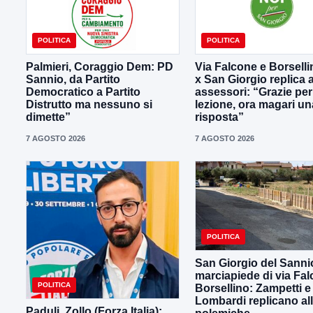
POLITICA
POLITICA
Palmieri, Coraggio Dem: PD
Via Falcone e Borselli
Sannio, da Partito
x San Giorgio replica a
Democratico a Partito
assessori: “Grazie per
Distrutto ma nessuno si
lezione, ora magari un
dimette”
risposta”
7 AGOSTO 2026
7 AGOSTO 2026
POLITICA
San Giorgio del Sanni
marciapiede di via Fal
POLITICA
Borsellino: Zampetti e
Lombardi replicano al
Paduli, Zollo (Forza Italia):