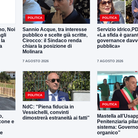
POLITICA
POLITICA
no, Noi
Sannio Acque, tra interesse
Servizio idrico,P
gli
pubblico e scelte già scritte,
«La sfida è garan
 la
Cirocco: il Sindaco renda
governance davv
a
chiara la posizione di
pubblica»
Molinara
7 AGOSTO 2026
7 AGOSTO 2026
POLITICA
POLITICA
NdC: “Piena fiducia in
Vessichelli, convinti
o,
Mastella all’Usapp
dimostrerà estraneità ai fatti”
cone e
Penitenziaria pila
sistema: Governo 
le
organico”