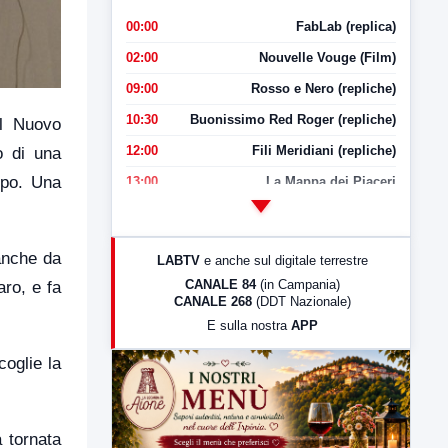
00:00
FabLab (replica)
02:00
Nouvelle Vouge (Film)
09:00
Rosso e Nero (repliche)
10:30
Buonissimo Red Roger (repliche)
il Nuovo
12:00
Fili Meridiani (repliche)
o di una
uppo. Una
13:00
La Mappa dei Piaceri
14:00
LabNews
17:00
LabNews (replica)
 anche da
LABTV
e anche sul digitale terrestre
18:30
Di Faccia e di Profilo (repliche)
CANALE 84
(in Campania)
ro, e fa
CANALE 268
(DDT Nazionale)
19:30
LabNews (Diretta)
E sulla nostra
APP
21:00
Free Sport
coglie la
23:00
LabNews (replica)
a tornata