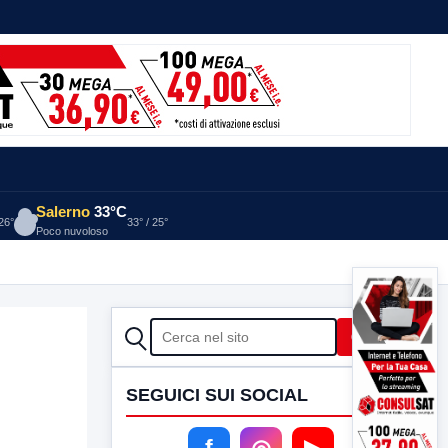
Salerno
33°C
 26°
33° / 25°
Poco nuvoloso
CERCA
Cerca
SEGUICI SUI SOCIAL
f
◎
▶