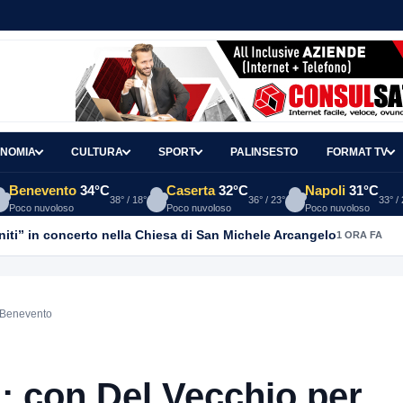
NOMIA
CULTURA
SPORT
PALINSESTO
FORMAT TV
Benevento
34°C
Caserta
32°C
Napoli
31°C
38° / 18°
36° / 23°
33° /
Poco nuvoloso
Poco nuvoloso
Poco nuvoloso
anniti” in concerto nella Chiesa di San Michele Arcangelo
1 ORA FA
e Benevento
: con Del Vecchio per