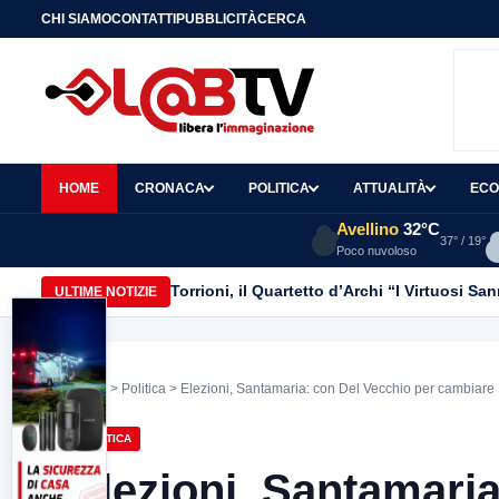
CHI SIAMO
CONTATTI
PUBBLICITÀ
CERCA
HOME
CRONACA
POLITICA
ATTUALITÀ
ECO
Avellino
32°C
37° / 19°
Poco nuvoloso
Torrioni, il Quartetto d’Archi “I Virtuosi S
ULTIME NOTIZIE
Home
>
Politica
> Elezioni, Santamaria: con Del Vecchio per cambiar
POLITICA
Elezioni, Santamaria